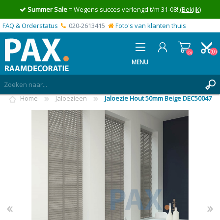
Summer Sale
= Wegens succes verlengd t/m 31-08!
(Bekijk)
FAQ & Orderstatus
020-2613415
Foto's van klanten thuis
(0)
(0)
MENU
Home
Jaloezieen
Jaloezie Hout 50mm Beige DEC50047
INLOGGEN
MIJN OFFERTE
(0)