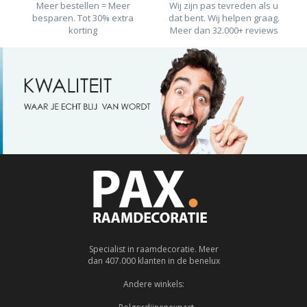
Meer bestellen = Meer
Wij zijn pas tevreden als u
besparen. Tot 30% extra
dat bent. Wij helpen graag.
korting
Meer dan 32.000+ reviews
Specialist in raamdecoratie. Meer
dan 407.000 klanten in de benelux
Andere winkels: