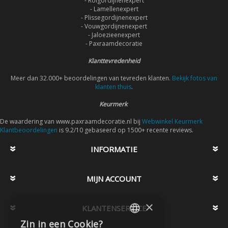
- Rolgordijnenexpert
- Lamellenexpert
- Plissegordijnenexpert
- Vouwgordijnenexpert
- Jaloezieenexpert
- Paxraamdecoratie
Klanttevredenheid
Meer dan 32.000+ beoordelingen van tevreden klanten.
Bekijk fotos van
klanten thuis
.
Keurmerk
De waardering van www.paxraamdecoratie.nl bij
Webwinkel Keurmerk
Klantbeoordelingen
is 9.2/10 gebaseerd op 1500+ recente reviews.
INFORMATIE
MIJN ACCOUNT
×
KLANTENSERVICE
Zin in een Cookie?
DUTCH