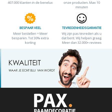
407.000 klanten in de benelux
onze producten. Max 10
minuten
BESPAAR VEEL
TEVREDENHEIDSGARANTIE
Meer bestellen = Meer
Wij zijn pas tevreden als u
besparen. Tot 30% extra
dat bent. Wij helpen graag.
korting
Meer dan 32.000+ reviews