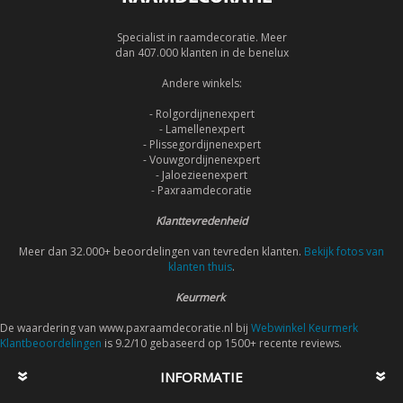
Specialist in raamdecoratie. Meer
dan 407.000 klanten in de benelux
Andere winkels:
- Rolgordijnenexpert
- Lamellenexpert
- Plissegordijnenexpert
- Vouwgordijnenexpert
- Jaloezieenexpert
- Paxraamdecoratie
Klanttevredenheid
Meer dan 32.000+ beoordelingen van tevreden klanten.
Bekijk fotos van
klanten thuis
.
Keurmerk
De waardering van www.paxraamdecoratie.nl bij
Webwinkel Keurmerk
Klantbeoordelingen
is 9.2/10 gebaseerd op 1500+ recente reviews.
INFORMATIE