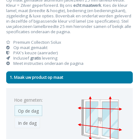
Op maat gemaakte aluminium jaloezieën 25 mm lamelbreedte.
Kleur = Zilver geperforeerd. Bij ons
echt maatwerk
. Kies de kleur
lamel, maat (breedte & hoogte), bediening (en bedieningskant),
zijgeleiding & luxe opties. Bovenbak en onderlat worden geleverd
in dezelfde of bijpassende kleur v/d lamel (zie specificaties). Stel
uw jaloezieen lamelbreedte 25 mm hieronder samen of bekijk alle
specificaties onderaan de pagina.
Premium Collection Solux
Op maat gemaakt
PAX's keuze (aanrader)
Inclusief
gratis
levering
Meet instructies onderaan de pagina
1. Maak uw product op maat
Hoe gemeten:
Op de dag
In de dag