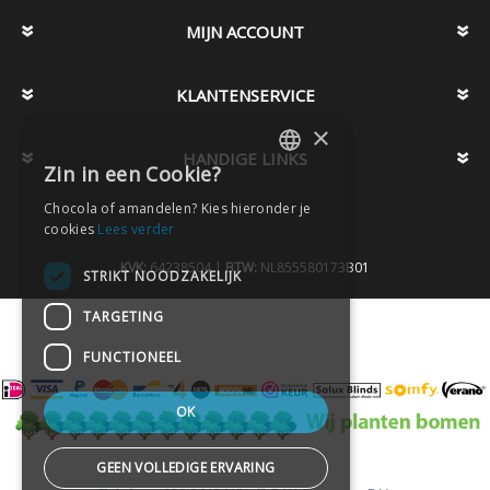
MIJN ACCOUNT
KLANTENSERVICE
×
HANDIGE LINKS
Zin in een Cookie?
DUTCH
Chocola of amandelen? Kies hieronder je
DUTCH
cookies
Lees verder
KVK:
64238504 |
BTW:
NL855580173B01
STRIKT NOODZAKELIJK
TARGETING
FUNCTIONEEL
OK
GEEN VOLLEDIGE ERVARING