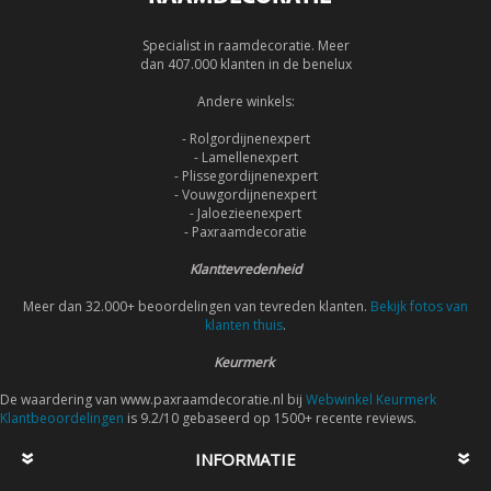
Specialist in raamdecoratie. Meer
dan 407.000 klanten in de benelux
Andere winkels:
- Rolgordijnenexpert
- Lamellenexpert
- Plissegordijnenexpert
- Vouwgordijnenexpert
- Jaloezieenexpert
- Paxraamdecoratie
Klanttevredenheid
Meer dan 32.000+ beoordelingen van tevreden klanten.
Bekijk fotos van
klanten thuis
.
Keurmerk
De waardering van www.paxraamdecoratie.nl bij
Webwinkel Keurmerk
Klantbeoordelingen
is 9.2/10 gebaseerd op 1500+ recente reviews.
INFORMATIE