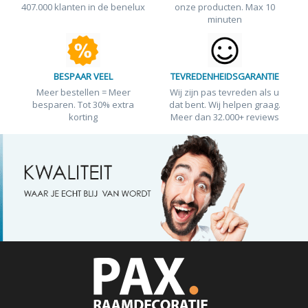
407.000 klanten in de benelux
onze producten. Max 10
minuten
BESPAAR VEEL
TEVREDENHEIDSGARANTIE
Meer bestellen = Meer
Wij zijn pas tevreden als u
besparen. Tot 30% extra
dat bent. Wij helpen graag.
korting
Meer dan 32.000+ reviews