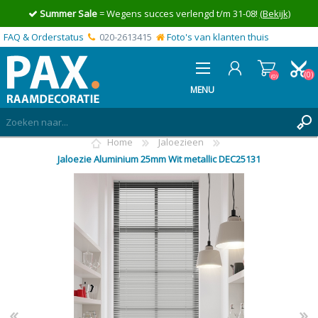
Summer Sale
= Wegens succes verlengd t/m 31-08!
(Bekijk)
FAQ & Orderstatus
020-2613415
Foto's van klanten thuis
(0)
(0)
MENU
Home
Jaloezieen
INLOGGEN
Jaloezie Aluminium 25mm Wit metallic DEC25131
MIJN OFFERTE
(0)