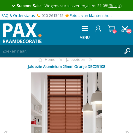
Summer Sale
= Wegens succes verlengd t/m 31-08!
(Bekijk)
FAQ & Orderstatus
020-2613415
Foto's van klanten thuis
(0)
(0)
MENU
Home
Jaloezieen
INLOGGEN
Jaloezie Aluminium 25mm Oranje DEC25108
MIJN OFFERTE
(0)