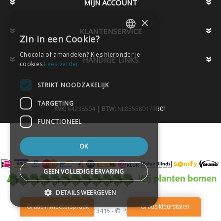
MIJN ACCOUNT
×
KLANTENSERVICE
Zin in een Cookie?
DUTCH
Chocola of amandelen? Kies hieronder je
HANDIGE LINKS
DUTCH
cookies
Lees verder
STRIKT NOODZAKELIJK
TARGETING
KVK:
64238504 |
BTW:
NL855580173B01
FUNCTIONEEL
OK
GEEN VOLLEDIGE ERVARING
DETAILS WEERGEVEN
Telefoon
020-2613415 -
© PAX Company B.V.
-