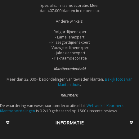
Specialist in raamdecoratie. Meer
dan 407.000 klanten in de benelux
Andere winkels:
- Rolgordijnenexpert
- Lamellenexpert
- Plissegordijnenexpert
- Vouwgordijnenexpert
- Jaloezieenexpert
- Paxraamdecoratie
Klanttevredenheid
Meer dan 32.000+ beoordelingen van tevreden klanten.
Bekijk fotos van
klanten thuis
.
Keurmerk
De waardering van www.paxraamdecoratie.nl bij
Webwinkel Keurmerk
Klantbeoordelingen
is 9.2/10 gebaseerd op 1500+ recente reviews.
INFORMATIE