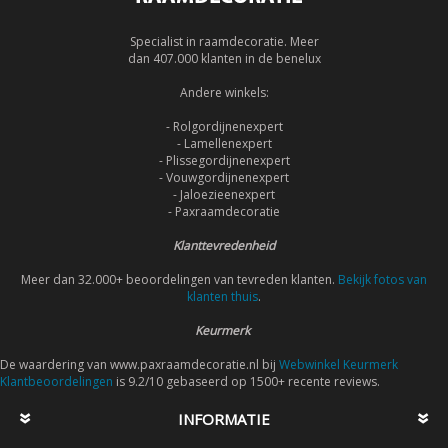
Specialist in raamdecoratie. Meer
dan 407.000 klanten in de benelux
Andere winkels:
- Rolgordijnenexpert
- Lamellenexpert
- Plissegordijnenexpert
- Vouwgordijnenexpert
- Jaloezieenexpert
- Paxraamdecoratie
Klanttevredenheid
Meer dan 32.000+ beoordelingen van tevreden klanten.
Bekijk fotos van
klanten thuis
.
Keurmerk
De waardering van www.paxraamdecoratie.nl bij
Webwinkel Keurmerk
Klantbeoordelingen
is 9.2/10 gebaseerd op 1500+ recente reviews.
INFORMATIE