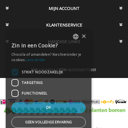
MIJN ACCOUNT
KLANTENSERVICE
×
HANDIGE LINKS
Zin in een Cookie?
DUTCH
Chocola of amandelen? Kies hieronder je
DUTCH
cookies
Lees verder
KVK:
64238504 |
BTW:
NL855580173B01
STRIKT NOODZAKELIJK
TARGETING
FUNCTIONEEL
OK
GEEN VOLLEDIGE ERVARING