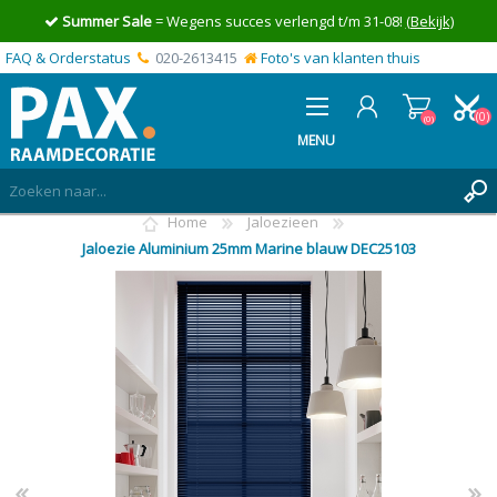
Summer Sale
= Wegens succes verlengd t/m 31-08!
(Bekijk)
FAQ & Orderstatus
020-2613415
Foto's van klanten thuis
(0)
(0)
MENU
Home
Jaloezieen
INLOGGEN
Jaloezie Aluminium 25mm Marine blauw DEC25103
MIJN OFFERTE
(0)