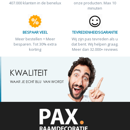
407.000 klanten in de benelux
onze producten. Max 10
minuten
BESPAAR VEEL
TEVREDENHEIDSGARANTIE
Meer bestellen = Meer
Wij zijn pas tevreden als u
besparen. Tot 30% extra
dat bent. Wij helpen graag.
korting
Meer dan 32.000+ reviews