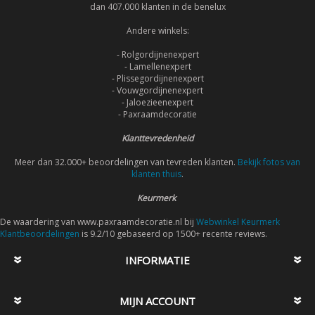
dan 407.000 klanten in de benelux
Andere winkels:
- Rolgordijnenexpert
- Lamellenexpert
- Plissegordijnenexpert
- Vouwgordijnenexpert
- Jaloezieenexpert
- Paxraamdecoratie
Klanttevredenheid
Meer dan 32.000+ beoordelingen van tevreden klanten.
Bekijk fotos van
klanten thuis
.
Keurmerk
De waardering van www.paxraamdecoratie.nl bij
Webwinkel Keurmerk
Klantbeoordelingen
is 9.2/10 gebaseerd op 1500+ recente reviews.
INFORMATIE
MIJN ACCOUNT