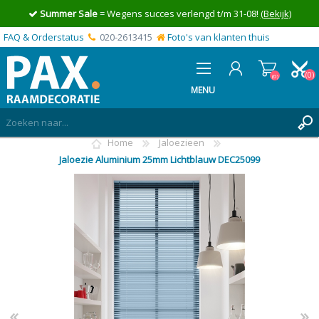
Summer Sale
= Wegens succes verlengd t/m 31-08!
(Bekijk)
FAQ & Orderstatus
020-2613415
Foto's van klanten thuis
(0)
(0)
MENU
Home
Jaloezieen
INLOGGEN
Jaloezie Aluminium 25mm Lichtblauw DEC25099
MIJN OFFERTE
(0)