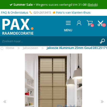
Summer Sale
= Wegens succes verlengd t/m 31-08!
(Bekijk)
FAQ & Orderstatus
020-2613415
Foto's van klanten thuis
(0)
(0)
MENU
Home
Jaloezieen
Jaloezie Aluminium 25mm Goud DEC25171
INLOGGEN
MIJN OFFERTE
(0)