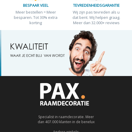
BESPAAR VEEL
TEVREDENHEIDSGARANTIE
Meer bestellen = Meer
Wij zijn pas tevreden als u
besparen. Tot 30% extra
dat bent. Wij helpen graag.
korting
Meer dan 32.000+ reviews
Specialist in raamdecoratie. Meer
dan 407.000 klanten in de benelux
Andere winkels: