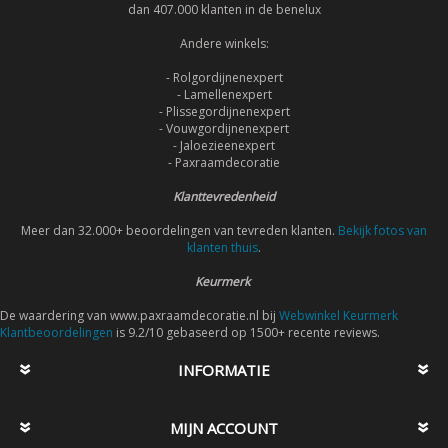
dan 407.000 klanten in de benelux
Andere winkels:
- Rolgordijnenexpert
- Lamellenexpert
- Plissegordijnenexpert
- Vouwgordijnenexpert
- Jaloezieenexpert
- Paxraamdecoratie
Klanttevredenheid
Meer dan 32.000+ beoordelingen van tevreden klanten.
Bekijk fotos van
klanten thuis
.
Keurmerk
De waardering van www.paxraamdecoratie.nl bij
Webwinkel Keurmerk
Klantbeoordelingen
is 9.2/10 gebaseerd op 1500+ recente reviews.
INFORMATIE
MIJN ACCOUNT