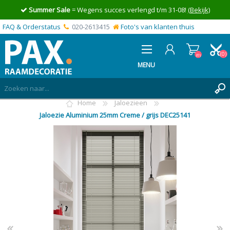
Summer Sale
= Wegens succes verlengd t/m 31-08!
(Bekijk)
FAQ & Orderstatus
020-2613415
Foto's van klanten thuis
(0)
(0)
MENU
Home
Jaloezieen
INLOGGEN
Jaloezie Aluminium 25mm Creme / grijs DEC25141
MIJN OFFERTE
(0)