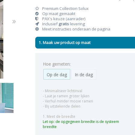
Premium Collection Solux
Op maat gemaakt
PAX's keuze (aanrader)
Inclusief
gratis
levering
Meet instructies onderaan de pagina
n & plisses
nen
een
Elektrische rolgordijnen
Linnen gordijnen
Dim-
1. Maak uw product op maat
Hoe gemeten:
Op de dag
In de dag
- Minimaliseer lichtinval
- Laat je ramen groter lijken
- Verhul minder mooie ramen
- Bij uitstekende delen
1. Meet de breedte
Let op: de opgegeven breedte is de systeem
breedte