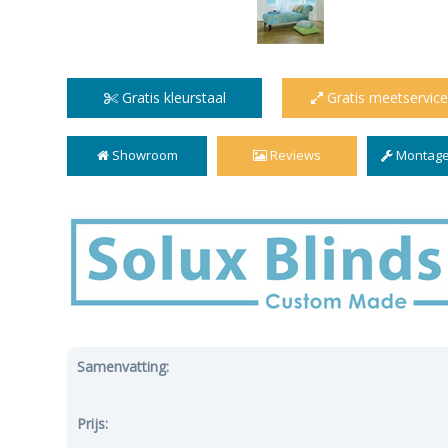
Gratis kleurstaal
Gratis meetservice
Showroom
Reviews
Montage
Samenvatting:
Prijs: