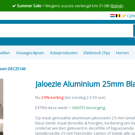
Summer Sale
= Wegens succes verlengd t/m 31-08!
(Bekijk)
Cijf
ellen
Vouwgordijnen
Actieproducten
Elektrisch (Tip)
Horren
roen DEC25143
en op maat
wgordijnen
lgordijnen
uisterende
tom Up
zieen
Top 5 goedkoopste raamdecoratie
Semi-transparante vouwgordijnen
Top down bottom up Jaloezieen
Vitrage op maat
XL Rolgordijnen
Type raam
Plakstrip zon
Top 8 beste
Verduister
Plissegord
Overgo
50m
tie
op maat
ra
Jaloezie Aluminium 25mm B
Nu
20% korting
(tot zondag 23.59 uur)
EXTRA deze week =
GRATIS bezorging
Op maat gemaakte aluminium jaloezieën 25 mm lamelb
kleur lamel, maat (breedte & hoogte), bediening (en b
onderlat worden geleverd in dezelfde of bijpassende kl
lamelbreedte 25 mm hieronder samen of bekijk alle sp