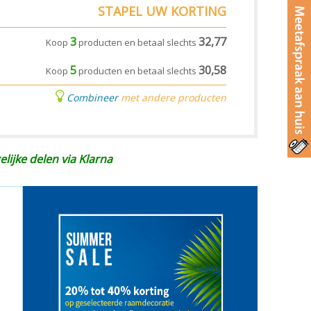
STAPEL UW KORTING
3
32,77
Koop
producten en betaal slechts
5
30,58
Koop
producten en betaal slechts
Combineer
met andere producten
elijke delen via Klarna