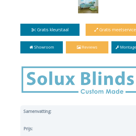
Gratis kleurstaal
Gratis meetservice
Showroom
Reviews
Montage
Samenvatting:
Prijs: