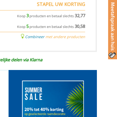
STAPEL UW KORTING
3
32,77
Koop
producten en betaal slechts
5
30,58
Koop
producten en betaal slechts
Combineer
met andere producten
elijke delen via Klarna