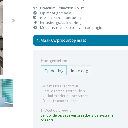
Premium Collection Solux
Op maat gemaakt
PAX's keuze (aanrader)
Inclusief
gratis
levering
Meet instructies onderaan de pagina
n & plisses
nen
een
Elektrische rolgordijnen
Linnen gordijnen
Dim-
1. Maak uw product op maat
Hoe gemeten:
Op de dag
In de dag
- Minimaliseer lichtinval
- Laat je ramen groter lijken
- Verhul minder mooie ramen
- Bij uitstekende delen
1. Meet de breedte
Let op: de opgegeven breedte is de systeem
breedte