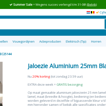
Summer Sale
= Wegens succes verlengd t/m 31-08!
(Bekijk)
Cijf
ellen
Vouwgordijnen
Actieproducten
Elektrisch (Tip)
Horren
DEC25144
en op maat
wgordijnen
lgordijnen
uisterende
tom Up
zieen
Top 5 goedkoopste raamdecoratie
Semi-transparante vouwgordijnen
Top down bottom up Jaloezieen
Vitrage op maat
XL Rolgordijnen
Type raam
Plakstrip zon
Top 8 beste
Verduister
Plissegord
Overgo
50m
tie
op maat
ra
Jaloezie Aluminium 25mm B
Nu
20% korting
(tot zondag 23.59 uur)
EXTRA deze week =
GRATIS bezorging
Op maat gemaakte aluminium jaloezieën 25 mm lamelbr
lamel, maat (breedte & hoogte), bediening (en bedieni
worden geleverd in dezelfde of bijpassende kleur v/d l
mm hieronder samen of bekijk alle specificaties onde