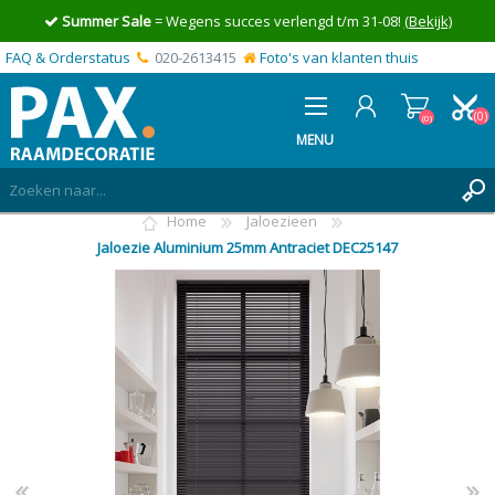
Summer Sale
= Wegens succes verlengd t/m 31-08!
(Bekijk)
FAQ & Orderstatus
020-2613415
Foto's van klanten thuis
(0)
(0)
MENU
Home
Jaloezieen
INLOGGEN
Jaloezie Aluminium 25mm Antraciet DEC25147
MIJN OFFERTE
(0)