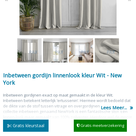
Inbetween gordijn linnenlook kleur Wit - New
York
Inbetween gordijnen exact op maat gemaakt in de kleur Wit.
Inbetween betekent letterlijk ‘ertussenin’. Hiermee wordt bedoeld dat
de dikte van de stof tussen vitrage en overgordijnen in zit. Onze
Lees Meer...
collectie inbetween genaamd NewYork is een fantastische stof. Een
linnen-look maar gemaakt van 100% polyester. Hierdoor wel de mooie
linnen-look maar
niet
de nadelen van linnen zoals: krimpen &
Gratis kleurstaal
Gratis meetverzekering
kleurverlies. Inbetween gordijnen zijn een perfecte combinatie tussen
vitrage en overgordijnen. Het voordeel is dat u maar één gordijn nodig