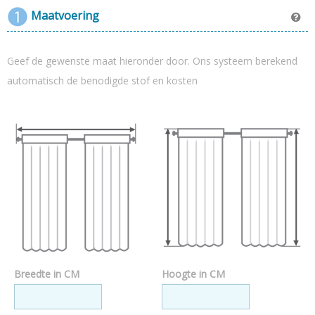
heeft.
Maatvoering
Collectie linnen: NewYork
Luxe inbetween gordijn
Ook beschikbaar als waveplooi
Geef de gewenste maat hieronder door. Ons systeem berekend
Hoge kwaliteit stof (vraag gratis kleurstaal aan)
automatisch de benodigde stof en kosten
Actie = gratis bezorgd (t.w.v. 29,00)
Breedte in CM
Hoogte in CM