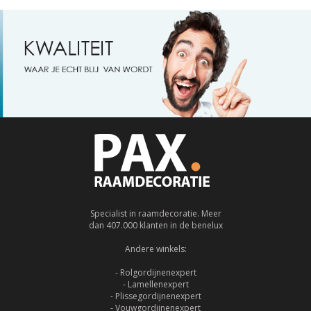
Specialist in raamdecoratie. Meer
dan 407.000 klanten in de benelux
Andere winkels:
- Rolgordijnenexpert
- Lamellenexpert
- Plissegordijnenexpert
- Vouwgordijnenexpert