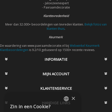
- Jaloezieenexpert
- Paxraamdecoratie
Klanttevredenheid
Meer dan 32.000+ beoordelingen van tevreden klanten.
Bekijk fotos van
klanten thuis
.
Keurmerk
De waardering van www.paxraamdecoratie.nl bij
Webwinkel Keurmerk
Klantbeoordelingen
is 9.2/10 gebaseerd op 1500+ recente reviews.
INFORMATIE
MIJN ACCOUNT
KLANTENSERVICE
×
HANDIGE LINKS
Zin in een Cookie?
DUTCH