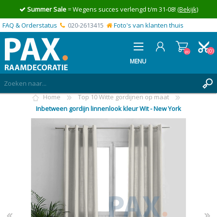
Summer Sale
= Wegens succes verlengd t/m 31-08!
(Bekijk)
FAQ & Orderstatus
020-2613415
Foto's van klanten thuis
(0)
(0)
MENU
Home
Top 10 Witte gordijnen op maat
INLOGGEN
Inbetween gordijn linnenlook kleur Wit - New York
MIJN OFFERTE
(0)