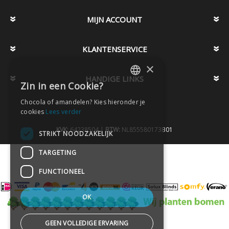
MIJN ACCOUNT
KLANTENSERVICE
×
HANDIGE LINKS
Zin in een Cookie?
DUTCH
Chocola of amandelen? Kies hieronder je
DUTCH
cookies
Lees verder
KVK:
64238504 |
BTW:
NL855580173B01
STRIKT NOODZAKELIJK
TARGETING
FUNCTIONEEL
OK
GEEN VOLLEDIGE ERVARING