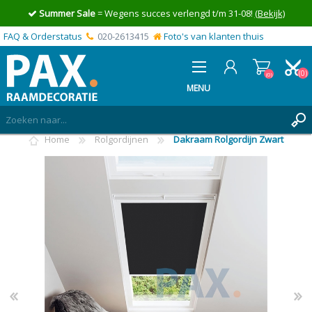
Summer Sale
= Wegens succes verlengd t/m 31-08!
(Bekijk)
FAQ & Orderstatus
020-2613415
Foto's van klanten thuis
(0)
(0)
MENU
Home
Rolgordijnen
Dakraam Rolgordijn Zwart
INLOGGEN
MIJN OFFERTE
(0)