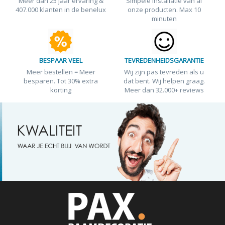
Meer dan 25 jaar ervaring &
Simpele installatie van al
407.000 klanten in de benelux
onze producten. Max 10
minuten
BESPAAR VEEL
TEVREDENHEIDSGARANTIE
Meer bestellen = Meer
Wij zijn pas tevreden als u
besparen. Tot 30% extra
dat bent. Wij helpen graag.
korting
Meer dan 32.000+ reviews