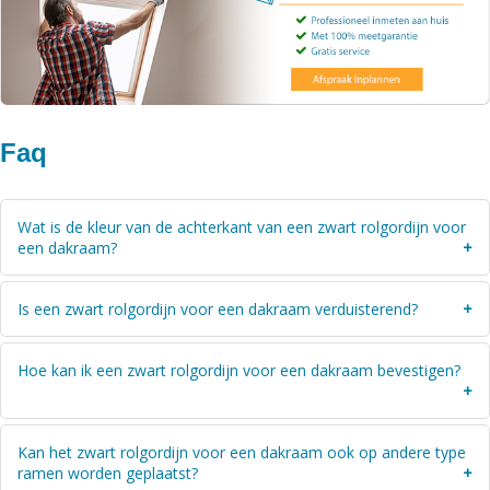
Faq
Wat is de kleur van de achterkant van een zwart rolgordijn voor
een dakraam?
Een verduisterend zwart rolgordijn voor een dakraam is aan de
Is een zwart rolgordijn voor een dakraam verduisterend?
achterkant wit van kleur, op deze manier wordt extra zonlicht
weerkaatst
Ja, een zwart rolgordijn voor een dakraam is verduisterend. De
Hoe kan ik een zwart rolgordijn voor een dakraam bevestigen?
stof is dus 100% verduisterend (black-out). Het maakt niet uit
wat de kleur van de stof is.
U plaatst de sierkap met dubbelzijdige tape op het kozijn en
Kan het zwart rolgordijn voor een dakraam ook op andere type
schroeft het daarna vast. Vervolgens klikt u de zijgeleiders in de
ramen worden geplaatst?