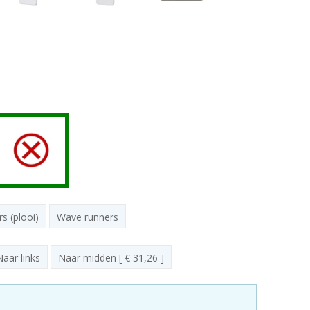
s (plooi)
Wave runners
Naar links
Naar midden [ € 31,26 ]