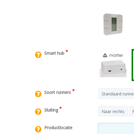
*
Smart hub
*
Soort runners
Standaard runner
*
Sluiting
Naar rechts
Productlocatie