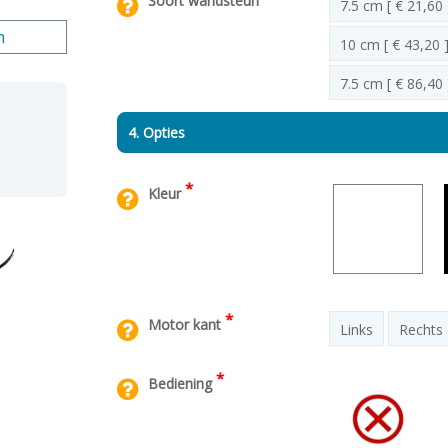
Soort wandsteun
7.5 cm [ € 21,60 
n
10 cm [ € 43,20 
7.5 cm [ € 86,40 
4. Opties
*
Kleur
*
Motor kant
Links
Rechts
*
Bediening