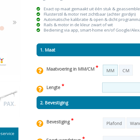
Exact op maat gemaakt uit één stuk & geassemblee
Fluisterstil & motor niet zichtbaar (achter gordijn)
Automatische kalibratie & open & dicht programm
Rails & motor in de kleur zwart of wit
Bediening via app, smart-home en/of Google/Alex
n & plisses
nen
een
Elektrische rolgordijnen
Linnen gordijnen
Dim-
1. Maat
*
Maatvoering in MM/CM
MM
CM
*
Lengte
2. Bevestiging
*
Bevestiging
Plafond
Wan
service
*