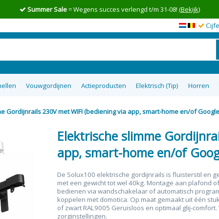
Summer Sale
= Wegens succes verlengd t/m 31-08!
(Bekijk)
Cijf
ellen
Vouwgordijnen
Actieproducten
Elektrisch (Tip)
Horren
me Gordijnrails 230V met WIFI (bediening via app, smart-home en/of Googl
en op maat
wgordijnen
lgordijnen
uisterende
tom Up
zieen
Top 5 goedkoopste raamdecoratie
Semi-transparante vouwgordijnen
Top down bottom up Jaloezieen
Vitrage op maat
XL Rolgordijnen
Type raam
Plakstrip zon
Top 8 beste
Verduister
Plissegord
Overgo
50m
tie
op maat
ra
Elektrische slimme Gordijnra
app, smart-home en/of Goog
De Solux100 elektrische gordijnrails is fluisterstil en
met een gewicht tot wel 40kg.
Montage aan plafond of
bedienen via wandschakelaar of automatisch programm
koppelen met domotica. Op maat gemaakt uit één stuk
of zwart RAL9005
Geruisloos en optimaal glij-comfo
zorginstellingen.