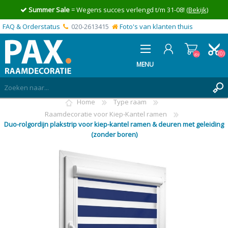
Summer Sale
= Wegens succes verlengd t/m 31-08!
(Bekijk)
FAQ & Orderstatus
020-2613415
Foto's van klanten thuis
(0)
(0)
MENU
Home
Type raam
INLOGGEN
Raamdecoratie voor Kiep-Kantel ramen
Duo-rolgordijn plakstrip voor kiep-kantel ramen & deuren met geleiding
MIJN OFFERTE
(0)
(zonder boren)