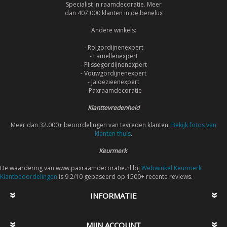
Specialist in raamdecoratie. Meer
dan 407.000 klanten in de benelux
Andere winkels:
- Rolgordijnenexpert
- Lamellenexpert
- Plissegordijnenexpert
- Vouwgordijnenexpert
- Jaloezieenexpert
- Paxraamdecoratie
Klanttevredenheid
Meer dan 32.000+ beoordelingen van tevreden klanten.
Bekijk fotos van
klanten thuis
.
Keurmerk
De waardering van www.paxraamdecoratie.nl bij
Webwinkel Keurmerk
Klantbeoordelingen
is 9.2/10 gebaseerd op 1500+ recente reviews.
INFORMATIE
MIJN ACCOUNT