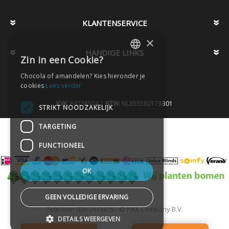
KLANTENSERVICE
×
HANDIGE LINKS
Zin in een Cookie?
DUTCH
Chocola of amandelen? Kies hieronder je
DUTCH
cookies
Lees verder
KVK:
64238504 |
BTW:
NL855580173B01
STRIKT NOODZAKELIJK
TARGETING
FUNCTIONEEL
OK
GEEN VOLLEDIGE ERVARING
Telefoon
020-2613415 -
© PAX Company B.V.
-
DETAILS WEERGEVEN