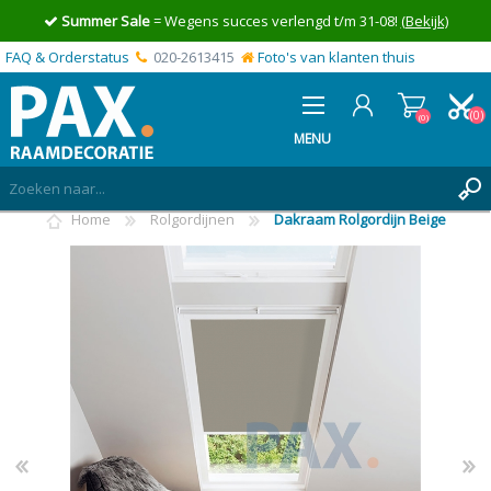
Summer Sale
= Wegens succes verlengd t/m 31-08!
(Bekijk)
FAQ & Orderstatus
020-2613415
Foto's van klanten thuis
(0)
(0)
MENU
Home
Rolgordijnen
Dakraam Rolgordijn Beige
INLOGGEN
MIJN OFFERTE
(0)