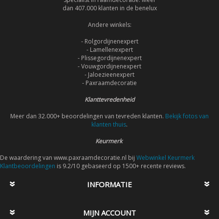
dan 407.000 klanten in de benelux
Andere winkels:
- Rolgordijnenexpert
- Lamellenexpert
- Plissegordijnenexpert
- Vouwgordijnenexpert
- Jaloezieenexpert
- Paxraamdecoratie
Klanttevredenheid
Meer dan 32.000+ beoordelingen van tevreden klanten.
Bekijk fotos van
klanten thuis
.
Keurmerk
De waardering van www.paxraamdecoratie.nl bij
Webwinkel Keurmerk
Klantbeoordelingen
is 9.2/10 gebaseerd op 1500+ recente reviews.
INFORMATIE
MIJN ACCOUNT