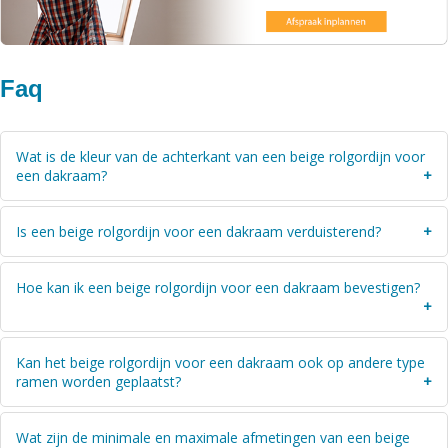
Faq
Wat is de kleur van de achterkant van een beige rolgordijn voor
een dakraam?
Een verduisterend beige rolgordijn voor een dakraam is aan de
Is een beige rolgordijn voor een dakraam verduisterend?
achterkant wit van kleur, op deze manier wordt extra zonlicht
weerkaatst
Ja, een beige rolgordijn voor een dakraam is verduisterend. De
Hoe kan ik een beige rolgordijn voor een dakraam bevestigen?
stof is dus 100% verduisterend (black-out). Het maakt niet uit
wat de kleur van de stof is.
U plaatst de sierkap met dubbelzijdige tape op het kozijn en
Kan het beige rolgordijn voor een dakraam ook op andere type
schroeft het daarna vast. Vervolgens klikt u de zijgeleiders in de
ramen worden geplaatst?
sierkap en zet de zijgeleiders daarna vast met schroeven. U trekt
daarna de koorden door de zijgeleiders en bevestigt de
Nee, het rolgordijn voor een dakraam in de kleur beige kan
koordstoppers aan de onderkant en knipt het overtollige koord
Wat zijn de minimale en maximale afmetingen van een beige