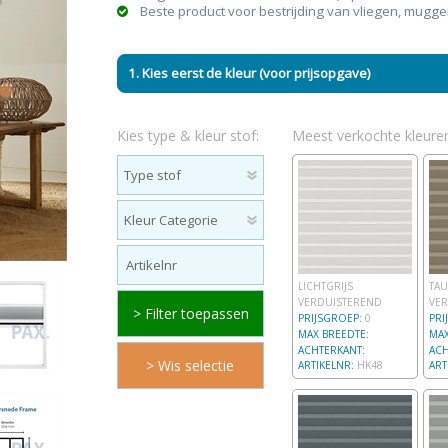
Beste product voor bestrijding van vliegen, mugge
1. Kies eerst de kleur (voor prijsopgave)
n & plisses
nen
een
Elektrische rolgordijnen
Linnen gordijnen
Dim-
Kies type & kleur stof:
Meest verkochte kleure
LICHTGRIJS
TAU
VERDUISTEREND
VE
PRIJSGROEP:
0
PRI
MAX BREEDTE:
MAX
ACHTERKANT:
ACH
ARTIKELNR:
HK48
ART