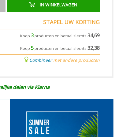
IN WINKELWAGEN
STAPEL UW KORTING
3
34,69
Koop
producten en betaal slechts
5
32,38
Koop
producten en betaal slechts
Combineer
met andere producten
elijke delen via Klarna