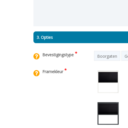
3. Opties
*
Bevestigingstype
Boorgaten
G
*
Framekleur