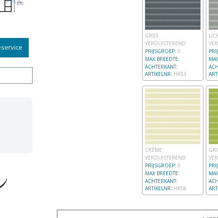
GRIJS
LIC
VERDUISTEREND
VE
service
PRIJSGROEP:
0
PRI
MAX BREEDTE:
MAX
ACHTERKANT:
ACH
ARTIKELNR:
HK53
ART
CRÈME
GR
VERDUISTEREND
VE
PRIJSGROEP:
0
PRI
MAX BREEDTE:
MAX
ACHTERKANT:
ACH
ARTIKELNR:
HK58
ART