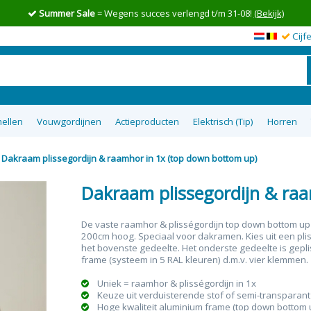
Summer Sale
= Wegens succes verlengd t/m 31-08!
(Bekijk)
Cijf
ellen
Vouwgordijnen
Actieproducten
Elektrisch (Tip)
Horren
Dakraam plissegordijn & raamhor in 1x (top down bottom up)
en op maat
wgordijnen
lgordijnen
uisterende
tom Up
zieen
Top 5 goedkoopste raamdecoratie
Semi-transparante vouwgordijnen
Top down bottom up Jaloezieen
Vitrage op maat
XL Rolgordijnen
Type raam
Plakstrip zon
Top 8 beste
Verduister
Plissegord
Overgo
50m
tie
op maat
ra
Dakraam plissegordijn & raa
De vaste raamhor & plisségordijn top down bottom up
200cm hoog. Speciaal voor dakramen. Kies uit een pli
het bovenste gedeelte. Het onderste gedeelte is
gepli
frame (systeem in 5 RAL kleuren) d.m.v. vier klemmen.
Uniek = raamhor & plisségordijn in 1x
Keuze uit verduisterende stof of semi-transparant
Hoge kwaliteit aluminium frame (top down bottom 