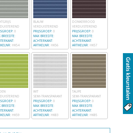
HTGRIJS
BLAUW
DONKERROOD
RDUISTEREND
VERDUISTEREND
VERDUISTEREND
JSGROEP:
0
PRIJSGROEP:
0
PRIJSGROEP:
0
 BREEDTE:
MAX BREEDTE:
MAX BREEDTE:
TERKANT:
ACHTERKANT:
ACHTERKANT:
IKELNR:
HK54
ARTIKELNR:
HK56
ARTIKELNR:
HK57
OEN
WIT
TAUPE
RDUISTEREND
SEMI-TRANSPARANT
SEMI-TRANSPARANT
JSGROEP:
0
PRIJSGROEP:
0
PRIJSGROEP:
0
 BREEDTE:
MAX BREEDTE:
MAX BREEDTE:
TERKANT:
ACHTERKANT:
ACHTERKANT:
IKELNR:
HK59
ARTIKELNR:
HK83
ARTIKELNR:
HK85