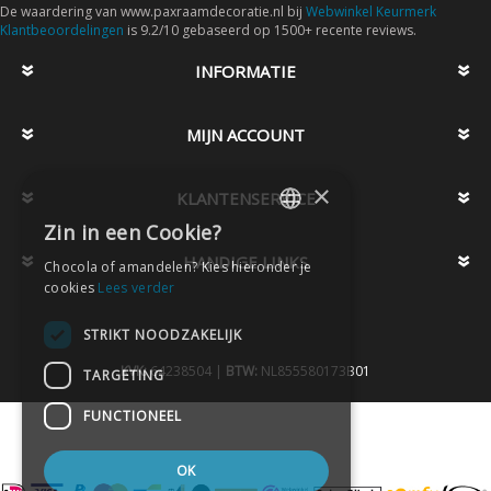
De waardering van www.paxraamdecoratie.nl bij
Webwinkel Keurmerk
Klantbeoordelingen
is 9.2/10 gebaseerd op 1500+ recente reviews.
INFORMATIE
MIJN ACCOUNT
×
KLANTENSERVICE
Zin in een Cookie?
DUTCH
HANDIGE LINKS
Chocola of amandelen? Kies hieronder je
DUTCH
cookies
Lees verder
STRIKT NOODZAKELIJK
KVK:
64238504 |
BTW:
NL855580173B01
TARGETING
FUNCTIONEEL
OK