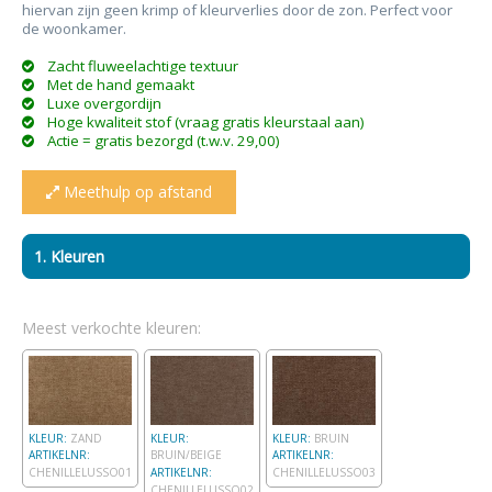
hiervan zijn geen krimp of kleurverlies door de zon
.
Perfect voor
de woonkamer.
Zacht fluweelachtige textuur
Met de hand gemaakt
Luxe overgordijn
Hoge kwaliteit stof (vraag gratis kleurstaal aan)
Actie = gratis bezorgd (t.w.v. 29,00)
Meethulp op afstand
1. Kleuren
Meest verkochte kleuren:
KLEUR:
ZAND
KLEUR:
KLEUR:
BRUIN
ARTIKELNR:
BRUIN/BEIGE
ARTIKELNR:
CHENILLELUSSO01
ARTIKELNR:
CHENILLELUSSO03
CHENILLELUSSO02