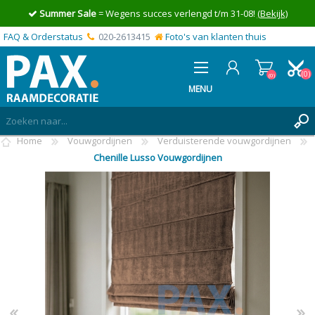
Summer Sale
= Wegens succes verlengd t/m 31-08!
(Bekijk)
FAQ & Orderstatus
020-2613415
Foto's van klanten thuis
(0)
(0)
MENU
Home
Vouwgordijnen
Verduisterende vouwgordijnen
INLOGGEN
Chenille Lusso Vouwgordijnen
MIJN OFFERTE
(0)