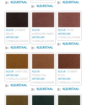
KLEURSTAAL
KLEURSTAAL
KLEURSTAAL
KLEUR:
DONKER
KLEUR:
KLEUR:
ROZE
BRUIN
AUBERGINE PAARS
ARTIKELNR:
ARTIKELNR:
ARTIKELNR:
CHENILLELUSSO06
CHENILLELUSSO04
CHENILLELUSSO05
KLEURSTAAL
KLEURSTAAL
KLEURSTAAL
KLEUR:
OKER GEEL
KLEUR:
KLEUR:
DONKER
ARTIKELNR:
TERRACOTA
ROZE
CHENILLELUSSO07
ARTIKELNR:
ARTIKELNR:
CHENILLELUSSO08
CHENILLELUSSO09
KLEURSTAAL
KLEURSTAAL
KLEURSTAAL