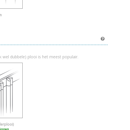
n
k wel dubbele) plooi is het meest populair.
derplooi)
kozen