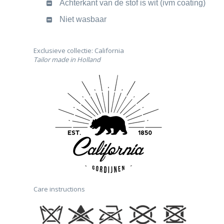
Achterkant van de stof is wit (ivm coating)
Niet wasbaar
Exclusieve collectie: California
Tailor made in Holland
Care instructions