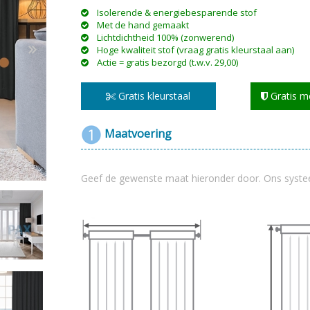
Isolerende & energiebesparende stof
Met de hand gemaakt
Lichtdichtheid 100% (zonwerend)
Hoge kwaliteit stof (vraag gratis kleurstaal aan)
Actie = gratis bezorgd (t.w.v. 29,00)
n & plisses
nen
een
Elektrische rolgordijnen
Linnen gordijnen
Dim-
Gratis kleurstaal
Gratis m
Maatvoering
Geef de gewenste maat hieronder door. Ons syste