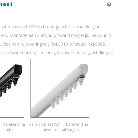
oneel)
k tot maximaal 600cm breed geschikt voor alle type
ijnen. Montage aan plafond of wand mogelijk. Eenvoudig
. Kies voor uitvoering wit RAL9010 of zwart RAL9005.
enten/woonhuizen, kantoorgebouwen en zorginstellingen.
(berekend na
Rails op maat Wit
(berekend na
l lengte)
invoeren rail lengte)