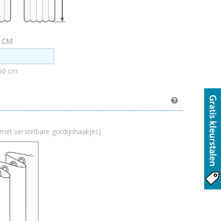
n CM
60 cm
met verstelbare gordijnhaakjes)