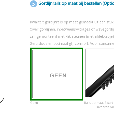
Gordijnrails op maat bij bestellen (Opti
Kwaliteit gordijnrails op maat gemaakt uit één stu
(over)gordijnen, inbetweens/vitrages of wavegord
zelf gemonteerd met klik steunen (met afdekkapje)
Geruisloos en optimaal glij-comfort. Voor consum
Geen
Rails op maat Zwart
invoeren rai