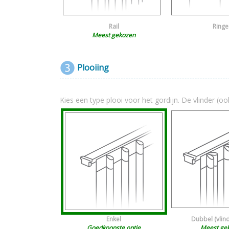
Rail
Ringe
Meest gekozen
Plooiing
Kies een type plooi voor het gordijn. De vlinder (oo
Enkel
Dubbel (vlin
Goedkoopste optie
Meest ge