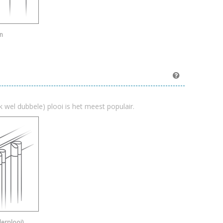
n
k wel dubbele) plooi is het meest populair.
derplooi)