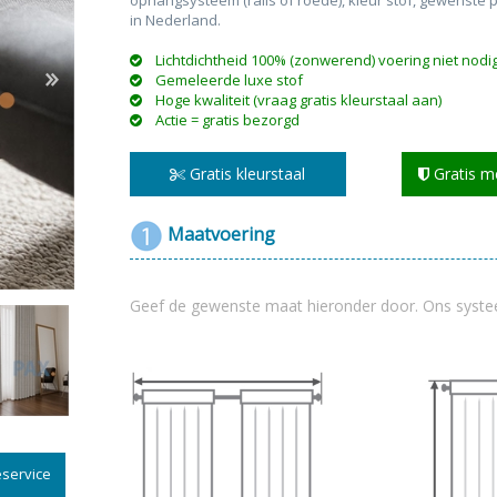
ophangsysteem (rails of roede), kleur stof, gewenste 
in Nederland.
Li
chtdichtheid 100% (zonwerend) voering niet nodi
Gemeleerde luxe stof
Hoge kwaliteit (vraag gratis kleurstaal aan)
Actie = gratis bezorgd
n & plisses
nen
een
Elektrische rolgordijnen
Linnen gordijnen
Dim-
Gratis kleurstaal
Gratis m
Maatvoering
Geef de gewenste maat hieronder door. Ons syste
service