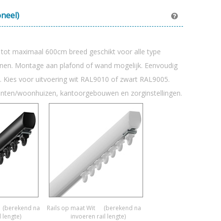
oneel)
k tot maximaal 600cm breed geschikt voor alle type
ijnen. Montage aan plafond of wand mogelijk. Eenvoudig
. Kies voor uitvoering wit RAL9010 of zwart RAL9005.
enten/woonhuizen, kantoorgebouwen en zorginstellingen.
(berekend na
Rails op maat Wit
(berekend na
l lengte)
invoeren rail lengte)