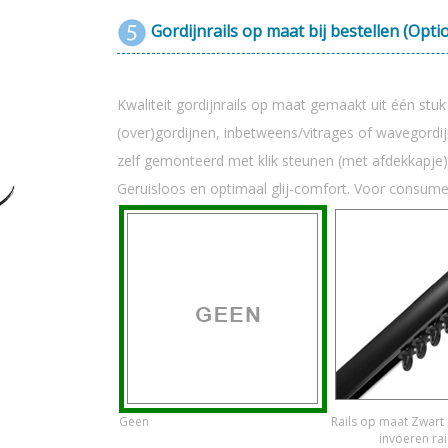
Gordijnrails op maat bij bestellen (Opti
Kwaliteit gordijnrails op maat gemaakt uit één stu
(over)gordijnen, inbetweens/vitrages of wavegord
zelf gemonteerd met klik steunen (met afdekkapje)
Geruisloos en optimaal glij-comfort. Voor consum
Geen
Rails op maat Zwart
invoeren rai