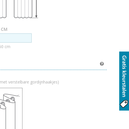
n CM
60 cm
met verstelbare gordijnhaakjes)