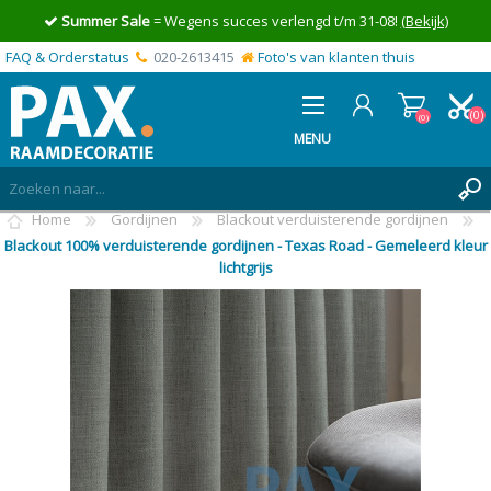
Summer Sale
= Wegens succes verlengd t/m 31-08!
(Bekijk)
FAQ & Orderstatus
020-2613415
Foto's van klanten thuis
(0)
(0)
MENU
Home
Gordijnen
Blackout verduisterende gordijnen
INLOGGEN
Blackout 100% verduisterende gordijnen - Texas Road - Gemeleerd kleur
lichtgrijs
MIJN OFFERTE
(0)