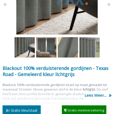
Blackout 100% verduisterende gordijnen - Texas
Road - Gemeleerd kleur lichtgrijs
Blackout 100% verduisterende gordijnen exact op maat gemaakt tot
maximaal 10 meter. Mooie geweven stof in de kleur
lichtgrijs
.
De stof
heeft een mooi profiel doordat er gemengde draden zijn gebruikt
Lees Meer...
(Ook wel g
emêleerd genoemd). Dat betekent dus dat
deze
stof
bestaat uit verschillende draaddiktes/kleuren
. Hierdoor een
zeer luxe en volle uitstraling. Ideaal voor de slaapkamer maar ook
Gratis kleurstaal
Gratis meetverzekering
veel gekocht voor de huiskamer of ruimtes waar veel tocht is.