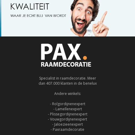
Specialist in raamdecoratie. Meer
dan 407.000 klanten in de benelux
Andere winkels:
- Rolgordijnenexpert
- Lamellenexpert
- Plissegordijnenexpert
- Vouwgordijnenexpert
- Jaloezieenexpert
- Paxraamdecoratie