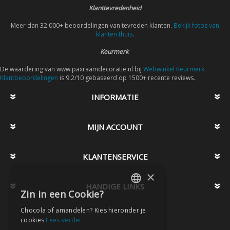
Klanttevredenheid
Meer dan 32.000+ beoordelingen van tevreden klanten.
Bekijk fotos van
klanten thuis
.
Keurmerk
De waardering van www.paxraamdecoratie.nl bij
Webwinkel Keurmerk
Klantbeoordelingen
is 9.2/10 gebaseerd op 1500+ recente reviews.
INFORMATIE
MIJN ACCOUNT
KLANTENSERVICE
×
HANDIGE LINKS
Zin in een Cookie?
DUTCH
Chocola of amandelen? Kies hieronder je
DUTCH
cookies
Lees verder