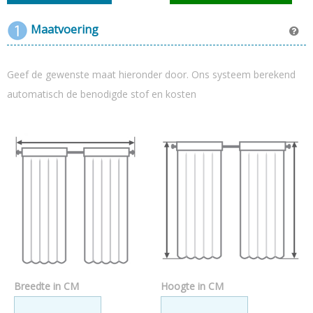
Achterkant van de stof heeft een witte coating (ten behoeve van het
blackout-effect).
Maatvoering
Li
chtdichtheid 100% (zonwerend) voering niet nodig
Gemeleerde luxe stof
Hoge kwaliteit (vraag gratis kleurstaal aan)
Geef de gewenste maat hieronder door. Ons systeem berekend
Actie = gratis bezorgd
automatisch de benodigde stof en kosten
Breedte in CM
Hoogte in CM