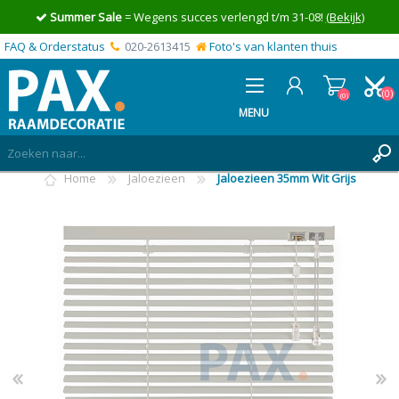
Summer Sale
= Wegens succes verlengd t/m 31-08!
(Bekijk)
FAQ & Orderstatus
020-2613415
Foto's van klanten thuis
(0)
(0)
MENU
Home
Jaloezieen
Jaloezieen 35mm Wit Grijs
INLOGGEN
MIJN OFFERTE
(0)