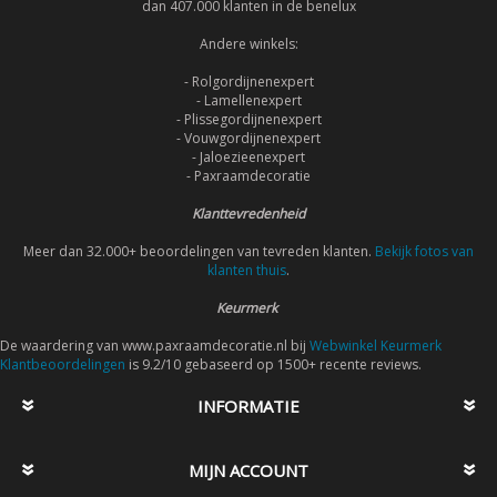
dan 407.000 klanten in de benelux
Andere winkels:
- Rolgordijnenexpert
- Lamellenexpert
- Plissegordijnenexpert
- Vouwgordijnenexpert
- Jaloezieenexpert
- Paxraamdecoratie
Klanttevredenheid
Meer dan 32.000+ beoordelingen van tevreden klanten.
Bekijk fotos van
klanten thuis
.
Keurmerk
De waardering van www.paxraamdecoratie.nl bij
Webwinkel Keurmerk
Klantbeoordelingen
is 9.2/10 gebaseerd op 1500+ recente reviews.
INFORMATIE
MIJN ACCOUNT