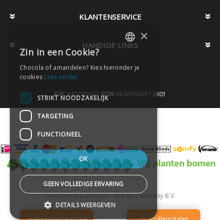
KLANTENSERVICE
×
HANDIGE LINKS
Zin in een Cookie?
DUTCH
Chocola of amandelen? Kies hieronder je
DUTCH
cookies
Lees verder
KVK:
64238504 |
BTW:
NL855580173B01
STRIKT NOODZAKELIJK
TARGETING
FUNCTIONEEL
OK
GEEN VOLLEDIGE ERVARING
Telefoon
020-2613415 -
© PAX Company B.V.
-
DETAILS WEERGEVEN