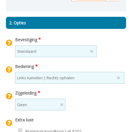
2. Opties
*
Bevestiging
*
Bediening
*
Zijgeleiding
Extra luxe
Aluminium koordknop [ +€ 8,50 ]