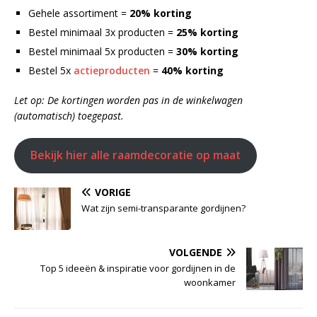
Gehele assortiment =
20%
korting
Bestel minimaal 3x producten =
25
% korting
Bestel minimaal 5x producten =
30
%
korting
Bestel 5x
actieproducten
=
4
0%
korting
Let op: De kortingen worden pas in de winkelwagen
(automatisch) toegepast.
Bekijk hier alle raamdecoratie op maat
VORIGE
Wat zijn semi-transparante gordijnen?
VOLGENDE
Top 5 ideeën & inspiratie voor gordijnen in de
woonkamer