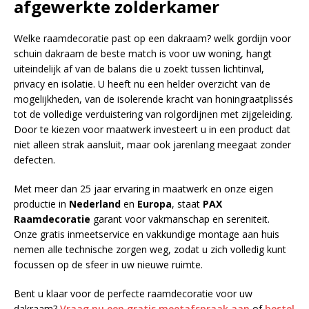
afgewerkte zolderkamer
Welke raamdecoratie past op een dakraam? welk gordijn voor
schuin dakraam de beste match is voor uw woning, hangt
uiteindelijk af van de balans die u zoekt tussen lichtinval,
privacy en isolatie. U heeft nu een helder overzicht van de
mogelijkheden, van de isolerende kracht van honingraatplissés
tot de volledige verduistering van rolgordijnen met zijgeleiding.
Door te kiezen voor maatwerk investeert u in een product dat
niet alleen strak aansluit, maar ook jarenlang meegaat zonder
defecten.
Met meer dan 25 jaar ervaring in maatwerk en onze eigen
productie in
Nederland
en
Europa
, staat
PAX
Raamdecoratie
garant voor vakmanschap en sereniteit.
Onze gratis inmeetservice en vakkundige montage aan huis
nemen alle technische zorgen weg, zodat u zich volledig kunt
focussen op de sfeer in uw nieuwe ruimte.
Bent u klaar voor de perfecte raamdecoratie voor uw
dakraam?
Vraag nu een gratis meetafspraak aan
of
bestel