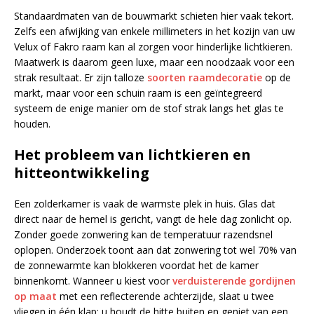
Standaardmaten van de bouwmarkt schieten hier vaak tekort.
Zelfs een afwijking van enkele millimeters in het kozijn van uw
Velux of Fakro raam kan al zorgen voor hinderlijke lichtkieren.
Maatwerk is daarom geen luxe, maar een noodzaak voor een
strak resultaat. Er zijn talloze
soorten raamdecoratie
op de
markt, maar voor een schuin raam is een geïntegreerd
systeem de enige manier om de stof strak langs het glas te
houden.
Het probleem van lichtkieren en
hitteontwikkeling
Een zolderkamer is vaak de warmste plek in huis. Glas dat
direct naar de hemel is gericht, vangt de hele dag zonlicht op.
Zonder goede zonwering kan de temperatuur razendsnel
oplopen. Onderzoek toont aan dat zonwering tot wel 70% van
de zonnewarmte kan blokkeren voordat het de kamer
binnenkomt. Wanneer u kiest voor
verduisterende gordijnen
op maat
met een reflecterende achterzijde, slaat u twee
vliegen in één klap: u houdt de hitte buiten en geniet van een