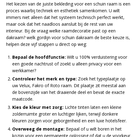
Het kiezen van de juiste bekleding voor een schuin raam is een
proces waarbij techniek en esthetiek samenkomen. U wilt
immers niet alleen dat het systeem technisch perfect werkt,
maar ook dat het naadloos aansluit bij de rest van uw
interieur. Bij de vraag welke raamdecoratie past op een
dakraam? welk gordijn voor schuin dakraam de beste keuze is,
helpen deze vijf stappen u direct op weg:
Bepaal de hoofdfunctie:
Wilt u 100% verduistering voor
een goede nachtrust of zoekt u alleen privacy voor een
werkkamer?
Controleer het merk en type:
Zoek het typeplaatje op
uw Velux, Fakro of Roto raam. Dit plaatje zit meestal aan
de bovenzijde van het draaiende deel en bevat de exacte
maatcode.
Kies de kleur met zorg:
Lichte tinten laten een kleine
zolderruimte groter en luchtiger lijken, terwijl donkere
kleuren zorgen voor geborgenheid en een luxe hotelsfeer.
Overweeg de montage:
Bepaal of u wilt boren in het
kozijn voor een permanente oplossing of dat u de voorkeur