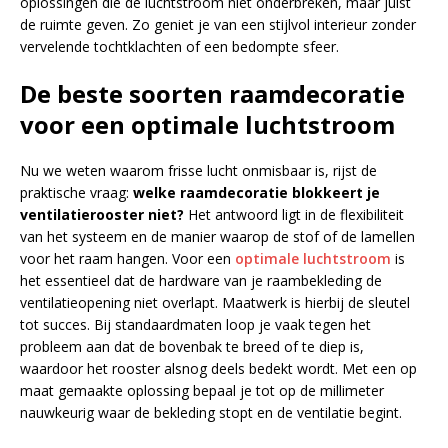
oplossingen die de luchtstroom niet onderbreken, maar juist
de ruimte geven. Zo geniet je van een stijlvol interieur zonder
vervelende tochtklachten of een bedompte sfeer.
De beste soorten raamdecoratie
voor een optimale luchtstroom
Nu we weten waarom frisse lucht onmisbaar is, rijst de
praktische vraag:
welke raamdecoratie blokkeert je
ventilatierooster niet?
Het antwoord ligt in de flexibiliteit
van het systeem en de manier waarop de stof of de lamellen
voor het raam hangen. Voor een
optimale luchtstroom
is
het essentieel dat de hardware van je raambekleding de
ventilatieopening niet overlapt. Maatwerk is hierbij de sleutel
tot succes. Bij standaardmaten loop je vaak tegen het
probleem aan dat de bovenbak te breed of te diep is,
waardoor het rooster alsnog deels bedekt wordt. Met een op
maat gemaakte oplossing bepaal je tot op de millimeter
nauwkeurig waar de bekleding stopt en de ventilatie begint.