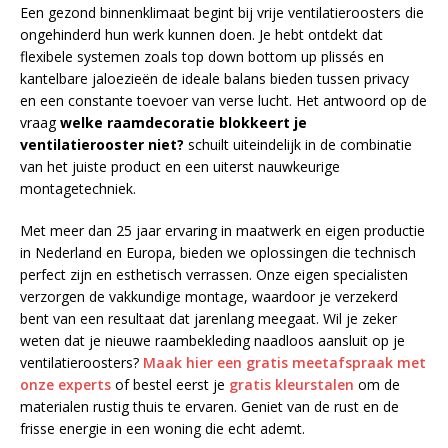
Een gezond binnenklimaat begint bij vrije ventilatieroosters die
ongehinderd hun werk kunnen doen. Je hebt ontdekt dat
flexibele systemen zoals top down bottom up plissés en
kantelbare jaloezieën de ideale balans bieden tussen privacy
en een constante toevoer van verse lucht. Het antwoord op de
vraag
welke raamdecoratie blokkeert je
ventilatierooster niet?
schuilt uiteindelijk in de combinatie
van het juiste product en een uiterst nauwkeurige
montagetechniek.
Met meer dan 25 jaar ervaring in maatwerk en eigen productie
in Nederland en Europa, bieden we oplossingen die technisch
perfect zijn en esthetisch verrassen. Onze eigen specialisten
verzorgen de vakkundige montage, waardoor je verzekerd
bent van een resultaat dat jarenlang meegaat. Wil je zeker
weten dat je nieuwe raambekleding naadloos aansluit op je
ventilatieroosters?
Maak hier een gratis meetafspraak met
onze experts
of bestel eerst je
gratis kleurstalen
om de
materialen rustig thuis te ervaren. Geniet van de rust en de
frisse energie in een woning die echt ademt.