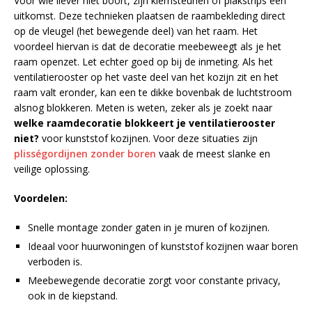
Voor wie liever niet boort, zijn klemsteunen of plakstrips een
uitkomst. Deze technieken plaatsen de raambekleding direct
op de vleugel (het bewegende deel) van het raam. Het
voordeel hiervan is dat de decoratie meebeweegt als je het
raam openzet. Let echter goed op bij de inmeting. Als het
ventilatierooster op het vaste deel van het kozijn zit en het
raam valt eronder, kan een te dikke bovenbak de luchtstroom
alsnog blokkeren. Meten is weten, zeker als je zoekt naar
welke raamdecoratie blokkeert je ventilatierooster
niet?
voor kunststof kozijnen. Voor deze situaties zijn
plisségordijnen zonder boren
vaak de meest slanke en
veilige oplossing.
Voordelen:
Snelle montage zonder gaten in je muren of kozijnen.
Ideaal voor huurwoningen of kunststof kozijnen waar boren
verboden is.
Meebewegende decoratie zorgt voor constante privacy,
ook in de kiepstand.