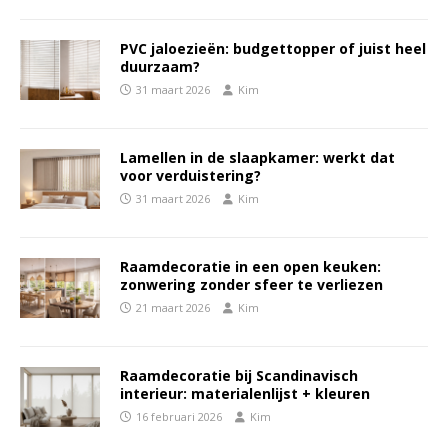
PVC jaloezieën: budgettopper of juist heel
duurzaam?
31 maart 2026
Kim
Lamellen in de slaapkamer: werkt dat
voor verduistering?
31 maart 2026
Kim
Raamdecoratie in een open keuken:
zonwering zonder sfeer te verliezen
21 maart 2026
Kim
Raamdecoratie bij Scandinavisch
interieur: materialenlijst + kleuren
16 februari 2026
Kim