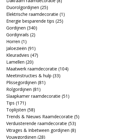
Dakraam raamdecoratie
(8)
Duorolgordijnen
(25)
Elektrische raamdecoratie
(1)
Energie besparende tips
(25)
Gordijnen
(340)
Gordijnrails
(2)
Horren
(1)
Jaloezieën
(91)
Kleuradvies
(47)
Lamellen
(20)
Maatwerk raamdecoratie
(104)
Meetinstructies & hulp
(33)
Plissegordijnen
(81)
Rolgordijnen
(81)
Slaapkamer raamdecoratie
(51)
Tips
(171)
Toplijsten
(58)
Trends & Nieuws Raamdecoratie
(5)
Verduisterende raamdecoratie
(53)
Vitrages & Inbetween gordijnen
(8)
Vouwgordijnen
(28)