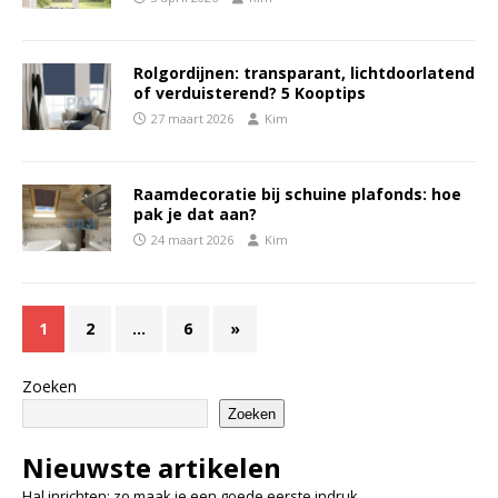
Rolgordijnen: transparant, lichtdoorlatend
of verduisterend? 5 Kooptips
27 maart 2026
Kim
Raamdecoratie bij schuine plafonds: hoe
pak je dat aan?
24 maart 2026
Kim
1
2
…
6
»
Zoeken
Zoeken
Nieuwste artikelen
Hal inrichten: zo maak je een goede eerste indruk