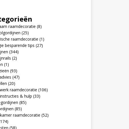
tegorieën
aam raamdecoratie
(8)
olgordijnen
(25)
rische raamdecoratie
(1)
ie besparende tips
(27)
jnen
(344)
jnrails
(2)
en
(1)
zieën
(93)
advies
(47)
llen
(20)
werk raamdecoratie
(106)
nstructies & hulp
(33)
egordijnen
(85)
rdijnen
(85)
pkamer raamdecoratie
(52)
174)
jsten
(58)