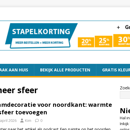
AAK AAN HUIS
BEKIJK ALLE PRODUCTEN
GRATIS KLEU
meer sfeer
Zoek
mdecoratie voor noordkant: warmte
Ni
sfeer toevoegen
Hal i
april 2026
Kim
0
Inkij
ster naar het artikel als podcast Een ruimte op het noorden
oplos