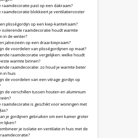
 raamdecoratie past op een dakraam?
 raamdecoratie blokkeert je ventilatierooster
en plisségordijn op een kiep-kantelraam?
 isolerende raamdecoratie houdt warmte
n in de winter?
n jaloezieën op een draai-kiepraam?
ijn de voordelen van plisségordijnen op maat?
rende raamdecoratie vergelijken: welke houdt
este warmte binnen?
rende raamdecoratie: zo houd je warmte beter
n in huis
ijn de voordelen van een vitrage gordijn op
?
ijn de verschillen tussen houten en aluminium
zieën?
 raamdecoratie is geschikt voor woningen met
glas?
an je gordijnen gebruiken om een kamer groter
en lijken?
ombineer je isolatie en ventilatie in huis met de
e raamdecoratie?