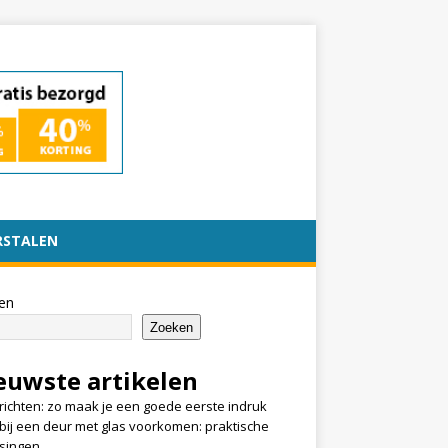
RSTALEN
en
Zoeken
euwste artikelen
nrichten: zo maak je een goede eerste indruk
k bij een deur met glas voorkomen: praktische
singen