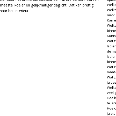
Welke
t meestal koeler en gelijkmatiger daglicht. Dat kan prettig
Welke
 maar het interieur
…
niet?
Kan e
Welke
binne
Kunne
Wat z
Isole
de me
Isole
binne
Wat z
maat
Wat z
jaloe
Welke
veel 
Hoe k
te lat
Hoe c
juist