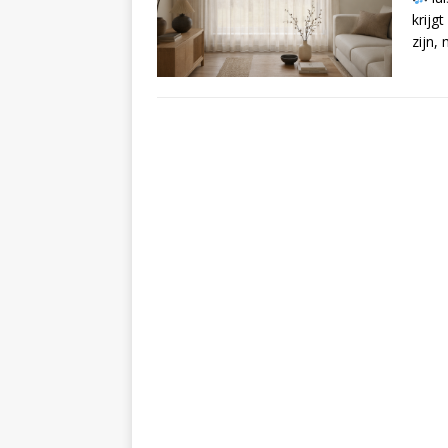
krijg
zijn,