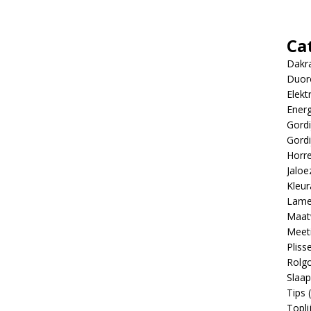
Ca
Dakr
Duor
Elekt
Energ
Gordi
Gordi
Horr
Jaloe
Kleur
Lame
Maat
Meeti
Pliss
Rolgo
Slaa
Tips
(
Topli