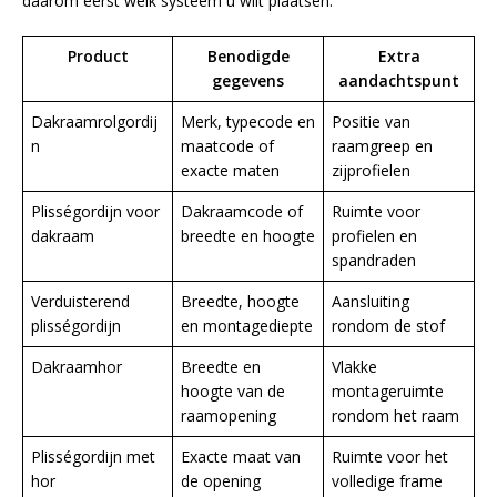
daarom eerst welk systeem u wilt plaatsen.
Product
Benodigde
Extra
gegevens
aandachtspunt
Dakraamrolgordij
Merk, typecode en
Positie van
n
maatcode of
raamgreep en
exacte maten
zijprofielen
Plisségordijn voor
Dakraamcode of
Ruimte voor
dakraam
breedte en hoogte
profielen en
spandraden
Verduisterend
Breedte, hoogte
Aansluiting
plisségordijn
en montagediepte
rondom de stof
Dakraamhor
Breedte en
Vlakke
hoogte van de
montageruimte
raamopening
rondom het raam
Plisségordijn met
Exacte maat van
Ruimte voor het
hor
de opening
volledige frame