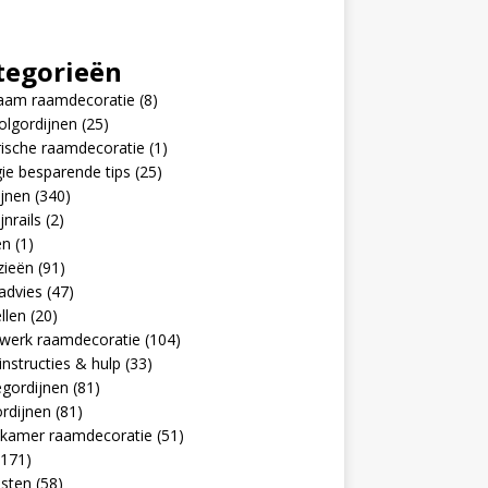
tegorieën
aam raamdecoratie
(8)
olgordijnen
(25)
rische raamdecoratie
(1)
ie besparende tips
(25)
jnen
(340)
jnrails
(2)
en
(1)
zieën
(91)
advies
(47)
llen
(20)
werk raamdecoratie
(104)
nstructies & hulp
(33)
egordijnen
(81)
rdijnen
(81)
pkamer raamdecoratie
(51)
171)
jsten
(58)