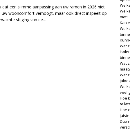
Welke
u dat een slimme aanpassing aan uw ramen in 2026 niet
Welke
n uw wooncomfort verhoogt, maar ook direct inspeelt op
niet?
rwachte stijging van de…
Kan e
Welke
binne
Kunne
Wat z
Isole
binne
Wat z
maat
Wat z
jaloe
Welke
veel 
Hoe k
te lat
Hoe c
juist
Duo r
versch