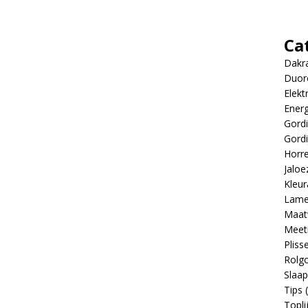
Ca
Dakr
Duor
Elekt
Energ
Gordi
Gordi
Horr
Jaloe
Kleur
Lame
Maat
Meeti
Pliss
Rolgo
Slaa
Tips
(
Topli