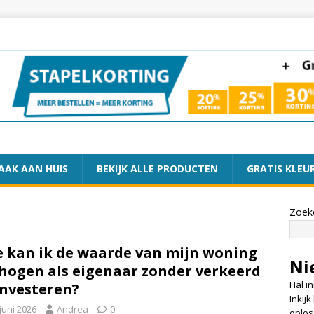
AAK AAN HUIS
BEKIJK ALLE PRODUCTEN
GRATIS KLEU
Zoek
 kan ik de waarde van mijn woning
Ni
hogen als eigenaar zonder verkeerd
Hal i
investeren?
Inkij
juni 2026
Andrea
0
oplos