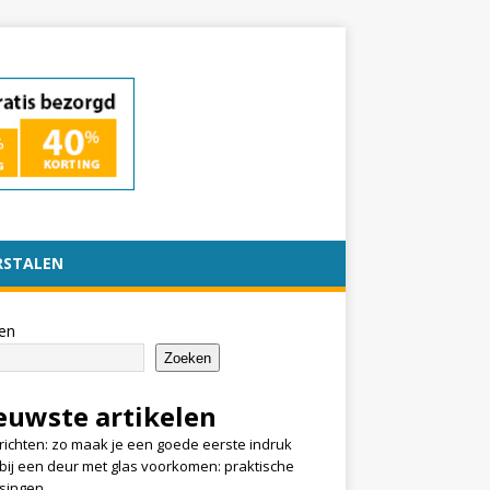
RSTALEN
en
Zoeken
euwste artikelen
nrichten: zo maak je een goede eerste indruk
k bij een deur met glas voorkomen: praktische
singen