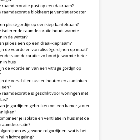
 raamdecoratie past op een dakraam?
 raamdecoratie blokkeert je ventilatierooster
en plisségordijn op een kiep-kantelraam?
 isolerende raamdecoratie houdt warmte
n in de winter?
n jaloezieën op een draai-kiepraam?
ijn de voordelen van plisségordijnen op maat?
rende raamdecoratie: zo houd je warmte beter
n in huis
ijn de voordelen van een vitrage gordijn op
?
ijn de verschillen tussen houten en aluminium
zieën?
 raamdecoratie is geschikt voor woningen met
glas?
an je gordijnen gebruiken om een kamer groter
en lijken?
ombineer je isolatie en ventilatie in huis met de
e raamdecoratie?
olgordijnen vs gewone rolgordijnen: wat is het
il in lichtregeling?