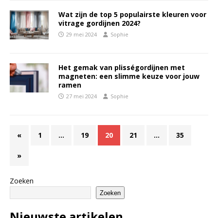
Wat zijn de top 5 populairste kleuren voor
vitrage gordijnen 2024?
29 mei 2024
Sophie
Het gemak van plisségordijnen met
magneten: een slimme keuze voor jouw
ramen
27 mei 2024
Sophie
«
1
…
19
20
21
…
35
»
Zoeken
Zoeken
Nieuwste artikelen