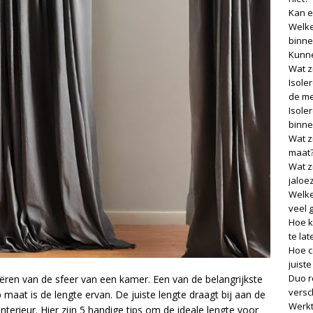
Kan e
Welke
binne
Kunne
Wat z
Isole
de me
Isole
binne
Wat z
maat
Wat z
jaloe
Welke
veel 
Hoe k
te lat
Hoe c
juist
Duo r
niëren van de sfeer van een kamer. Een van de belangrijkste
versch
maat is de lengte ervan. De juiste lengte draagt bij aan de
Werkt
 interieur. Hier zijn 5 handige tips om de ideale lengte voor