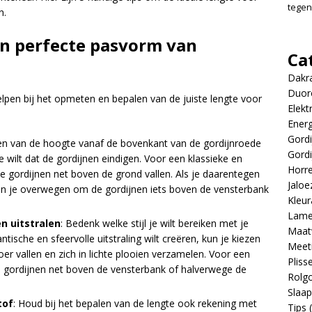
tegen
n.
een perfecte pasvorm van
Ca
Dakr
Duor
 helpen bij het opmeten en bepalen van de juiste lengte voor
Elekt
Energ
Gordi
en van de hoogte vanaf de bovenkant van de gordijnroede
Gordi
e wilt dat de gordijnen eindigen. Voor een klassieke en
Horr
de gordijnen net boven de grond vallen. Als je daarentegen
Jaloe
 kun je overwegen om de gordijnen iets boven de vensterbank
Kleur
Lame
n uitstralen
: Bedenk welke stijl je wilt bereiken met je
Maat
tische en sfeervolle uitstraling wilt creëren, kun je kiezen
Meeti
oer vallen en zich in lichte plooien verzamelen. Voor een
Pliss
e gordijnen net boven de vensterbank of halverwege de
Rolgo
Slaa
tof
: Houd bij het bepalen van de lengte ook rekening met
Tips
(