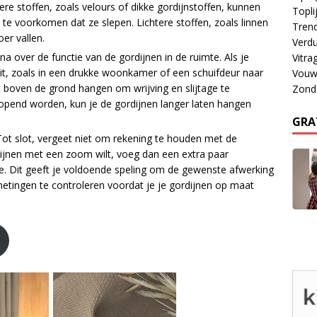
e stoffen, zoals velours of dikke gordijnstoffen, kunnen
Topli
te voorkomen dat ze slepen. Lichtere stoffen, zoals linnen
Tren
oer vallen.
Verdu
na over de functie van de gordijnen in de ruimte. Als je
Vitra
uit, zoals in een drukke woonkamer of een schuifdeur naar
Vouw
et boven de grond hangen om wrijving en slijtage te
Zond
pend worden, kun je de gordijnen langer laten hangen
GRA
 Tot slot, vergeet niet om rekening te houden met de
dijnen met een zoom wilt, voeg dan een extra paar
e. Dit geeft je voldoende speling om de gewenste afwerking
 metingen te controleren voordat je je gordijnen op maat