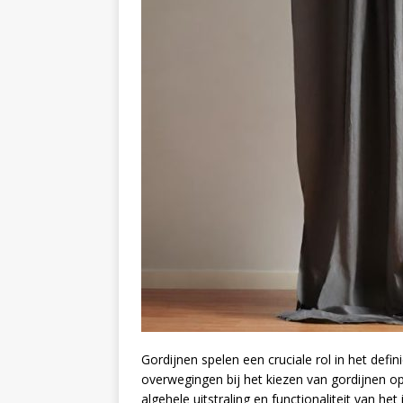
Gordijnen spelen een cruciale rol in het defi
overwegingen bij het kiezen van gordijnen op 
algehele uitstraling en functionaliteit van het