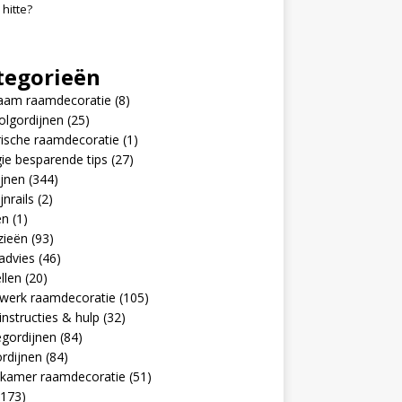
 hitte?
tegorieën
aam raamdecoratie
(8)
olgordijnen
(25)
rische raamdecoratie
(1)
ie besparende tips
(27)
jnen
(344)
jnrails
(2)
en
(1)
zieën
(93)
advies
(46)
llen
(20)
werk raamdecoratie
(105)
nstructies & hulp
(32)
egordijnen
(84)
rdijnen
(84)
pkamer raamdecoratie
(51)
173)