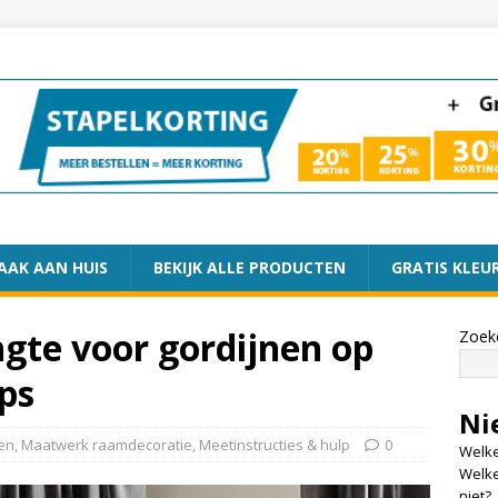
AAK AAN HUIS
BEKIJK ALLE PRODUCTEN
GRATIS KLEU
ngte voor gordijnen op
Zoek
ps
Ni
en
,
Maatwerk raamdecoratie
,
Meetinstructies & hulp
0
Welke
Welke
niet?