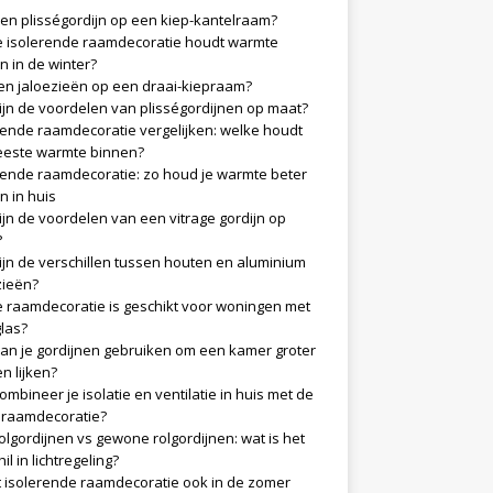
en plisségordijn op een kiep-kantelraam?
 isolerende raamdecoratie houdt warmte
n in de winter?
n jaloezieën op een draai-kiepraam?
ijn de voordelen van plisségordijnen op maat?
rende raamdecoratie vergelijken: welke houdt
este warmte binnen?
rende raamdecoratie: zo houd je warmte beter
n in huis
ijn de voordelen van een vitrage gordijn op
?
ijn de verschillen tussen houten en aluminium
zieën?
 raamdecoratie is geschikt voor woningen met
glas?
an je gordijnen gebruiken om een kamer groter
en lijken?
ombineer je isolatie en ventilatie in huis met de
e raamdecoratie?
olgordijnen vs gewone rolgordijnen: wat is het
il in lichtregeling?
 isolerende raamdecoratie ook in de zomer