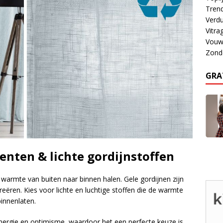
Tren
Verdu
Vitra
Vouw
Zond
GRA
enten & lichte gordijnstoffen
warmte van buiten naar binnen halen. Gele gordijnen zijn
reëren. Kies voor lichte en luchtige stoffen die de warmte
binnenlaten.
nergie en optimisme, waardoor het een perfecte keuze is