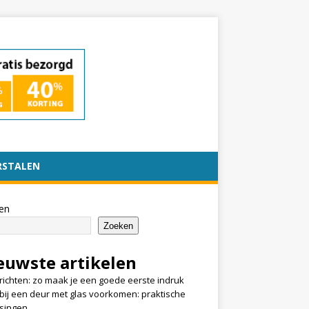
RSTALEN
en
Zoeken
euwste artikelen
nrichten: zo maak je een goede eerste indruk
k bij een deur met glas voorkomen: praktische
singen