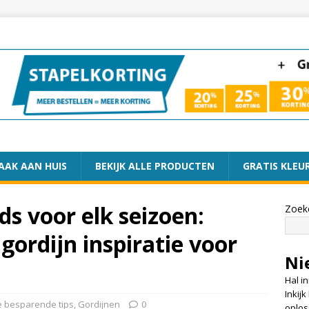
AAK AAN HUIS
BEKIJK ALLE PRODUCTEN
GRATIS KLEU
ds voor elk seizoen:
Zoek
ordijn inspiratie voor
Ni
Hal i
Inkij
e besparende tips
,
Gordijnen
0
oplos