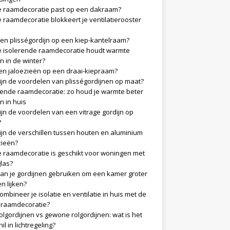
 raamdecoratie past op een dakraam?
 raamdecoratie blokkeert je ventilatierooster
en plisségordijn op een kiep-kantelraam?
 isolerende raamdecoratie houdt warmte
n in de winter?
n jaloezieën op een draai-kiepraam?
ijn de voordelen van plisségordijnen op maat?
rende raamdecoratie: zo houd je warmte beter
n in huis
ijn de voordelen van een vitrage gordijn op
?
ijn de verschillen tussen houten en aluminium
zieën?
 raamdecoratie is geschikt voor woningen met
glas?
an je gordijnen gebruiken om een kamer groter
en lijken?
ombineer je isolatie en ventilatie in huis met de
e raamdecoratie?
olgordijnen vs gewone rolgordijnen: wat is het
il in lichtregeling?