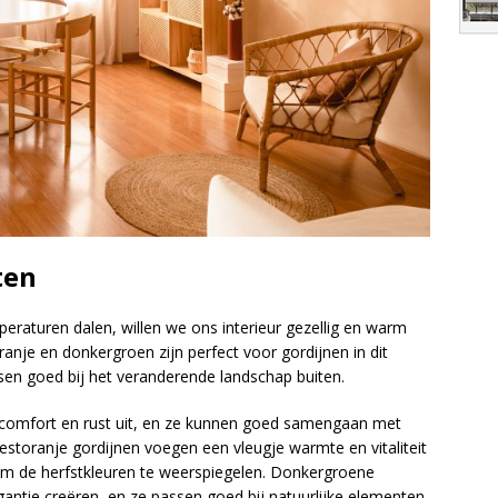
ten
peraturen dalen, willen we ons interieur gezellig en warm
anje en donkergroen zijn perfect voor gordijnen in dit
sen goed bij het veranderende landschap buiten.
n comfort en rust uit, en ze kunnen goed samengaan met
estoranje gordijnen voegen een vleugje warmte en vitaliteit
 om de herfstkleuren te weerspiegelen. Donkergroene
antie creëren, en ze passen goed bij natuurlijke elementen