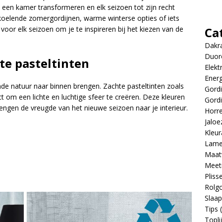
n een kamer transformeren en elk seizoen tot zijn recht
koelende zomergordijnen, warme winterse opties of iets
Ca
 voor elk seizoen om je te inspireren bij het kiezen van de
Dakr
Duor
te pasteltinten
Elekt
Energ
ende natuur naar binnen brengen. Zachte pasteltinten zoals
Gordi
t om een lichte en luchtige sfeer te creëren. Deze kleuren
Gordi
brengen de vreugde van het nieuwe seizoen naar je interieur.
Horr
Jaloe
Kleur
Lame
Maat
Meeti
Pliss
Rolgo
Slaa
Tips
(
Topli