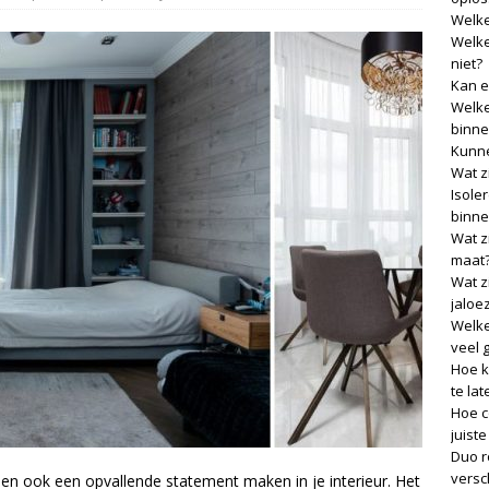
Welke
Welke
niet?
Kan e
Welke
binne
Kunne
Wat z
Isole
binne
Wat z
maat
Wat z
jaloe
Welke
veel 
Hoe k
te lat
Hoe c
juist
Duo r
versch
nnen ook een opvallende statement maken in je interieur. Het