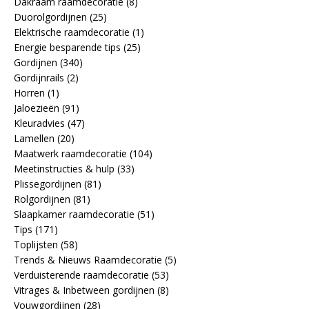
Dakraam raamdecoratie
(8)
Duorolgordijnen
(25)
Elektrische raamdecoratie
(1)
Energie besparende tips
(25)
Gordijnen
(340)
Gordijnrails
(2)
Horren
(1)
Jaloezieën
(91)
Kleuradvies
(47)
Lamellen
(20)
Maatwerk raamdecoratie
(104)
Meetinstructies & hulp
(33)
Plissegordijnen
(81)
Rolgordijnen
(81)
Slaapkamer raamdecoratie
(51)
Tips
(171)
Toplijsten
(58)
Trends & Nieuws Raamdecoratie
(5)
Verduisterende raamdecoratie
(53)
Vitrages & Inbetween gordijnen
(8)
Vouwgordijnen
(28)