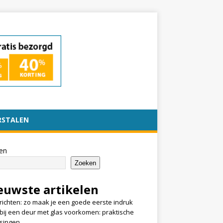
RSTALEN
en
Zoeken
euwste artikelen
nrichten: zo maak je een goede eerste indruk
k bij een deur met glas voorkomen: praktische
singen