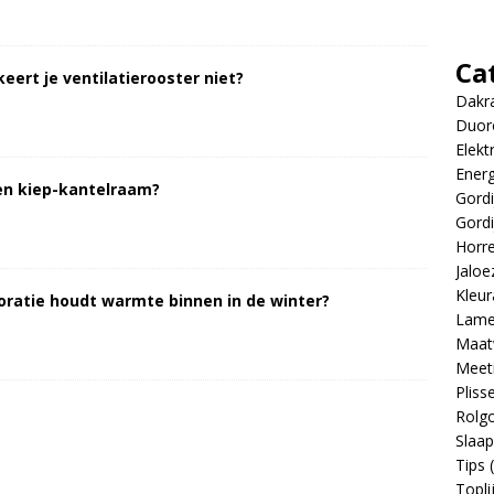
Ca
ert je ventilatierooster niet?
Dakr
Duor
Elekt
Energ
een kiep-kantelraam?
Gordi
Gordi
Horr
Jaloe
Kleur
ratie houdt warmte binnen in de winter?
Lame
Maat
Meeti
Pliss
Rolgo
Slaa
Tips
(
Topli