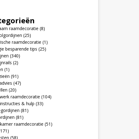
tegorieën
aam raamdecoratie
(8)
olgordijnen
(25)
rische raamdecoratie
(1)
ie besparende tips
(25)
jnen
(340)
jnrails
(2)
en
(1)
zieën
(91)
advies
(47)
llen
(20)
werk raamdecoratie
(104)
nstructies & hulp
(33)
egordijnen
(81)
rdijnen
(81)
pkamer raamdecoratie
(51)
171)
jsten
(58)