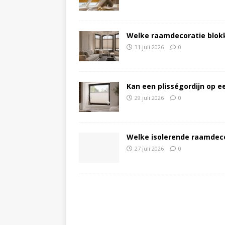
Welke raamdecoratie blokke
31 juli 2026
0
Kan een plisségordijn op 
29 juli 2026
0
Welke isolerende raamdeco
27 juli 2026
0