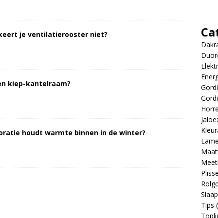
Ca
ert je ventilatierooster niet?
Dakr
Duor
Elekt
Energ
een kiep-kantelraam?
Gordi
Gordi
Horr
Jaloe
Kleur
ratie houdt warmte binnen in de winter?
Lame
Maat
Meeti
Pliss
Rolgo
Slaa
Tips
(
Topli