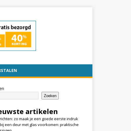
RSTALEN
en
Zoeken
euwste artikelen
nrichten: zo maak je een goede eerste indruk
k bij een deur met glas voorkomen: praktische
singen