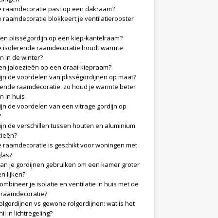
 raamdecoratie past op een dakraam?
 raamdecoratie blokkeert je ventilatierooster
en plisségordijn op een kiep-kantelraam?
 isolerende raamdecoratie houdt warmte
n in de winter?
n jaloezieën op een draai-kiepraam?
ijn de voordelen van plisségordijnen op maat?
rende raamdecoratie: zo houd je warmte beter
n in huis
ijn de voordelen van een vitrage gordijn op
?
ijn de verschillen tussen houten en aluminium
zieën?
 raamdecoratie is geschikt voor woningen met
glas?
an je gordijnen gebruiken om een kamer groter
en lijken?
ombineer je isolatie en ventilatie in huis met de
e raamdecoratie?
olgordijnen vs gewone rolgordijnen: wat is het
il in lichtregeling?