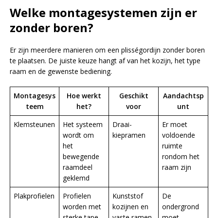
Welke montagesystemen zijn er
zonder boren?
Er zijn meerdere manieren om een plisségordijn zonder boren
te plaatsen. De juiste keuze hangt af van het kozijn, het type
raam en de gewenste bediening.
Montagesys
Hoe werkt
Geschikt
Aandachtsp
teem
het?
voor
unt
Klemsteunen
Het systeem
Draai-
Er moet
wordt om
kiepramen
voldoende
het
ruimte
bewegende
rondom het
raamdeel
raam zijn
geklemd
Plakprofielen
Profielen
Kunststof
De
worden met
kozijnen en
ondergrond
sterke tape
vaste ramen
moet