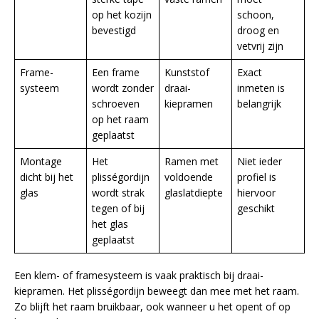
op het kozijn
schoon,
bevestigd
droog en
vetvrij zijn
Frame-
Een frame
Kunststof
Exact
systeem
wordt zonder
draai-
inmeten is
schroeven
kiepramen
belangrijk
op het raam
geplaatst
Montage
Het
Ramen met
Niet ieder
dicht bij het
plisségordijn
voldoende
profiel is
glas
wordt strak
glaslatdiepte
hiervoor
tegen of bij
geschikt
het glas
geplaatst
Een klem- of framesysteem is vaak praktisch bij draai-
kiepramen. Het plisségordijn beweegt dan mee met het raam.
Zo blijft het raam bruikbaar, ook wanneer u het opent of op