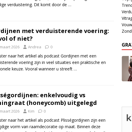
dige verduistering. Dit komt door de
…
Tren
Verdu
Vitra
Vouw
dijnen met verduisterende voering:
Zond
vol of niet?
GRA
 maart 2026
Andrea
0
ster naar het artikel als podcast Gordijnen met een
isterende voering zijn in veel situaties een praktische en
ionele keuze. Vooral wanneer u streeft
…
sségordijnen: enkelvoudig vs
ingraat (honeycomb) uitgelegd
 maart 2026
Kim
0
ster naar het artikel als podcast Plisségordijnen zijn een
ijdige vorm van raamdecoratie op maat. Binnen deze