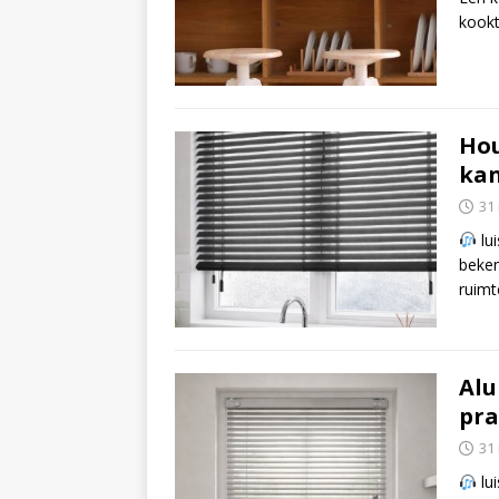
kookt
Hou
kan
31
lui
beken
ruimt
Alu
pra
31
lui