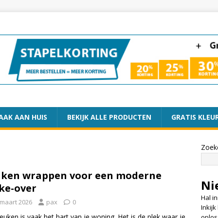
AAK AAN HUIS
BEKIJK ALLE PRODUCTEN
GRATIS KLEU
Zoek
ken wrappen voor een moderne
Ni
ke-over
Hal i
 maart 2026
pax
0
Inkij
euken is vaak het hart van je woning. Het is de plek waar je
oplos