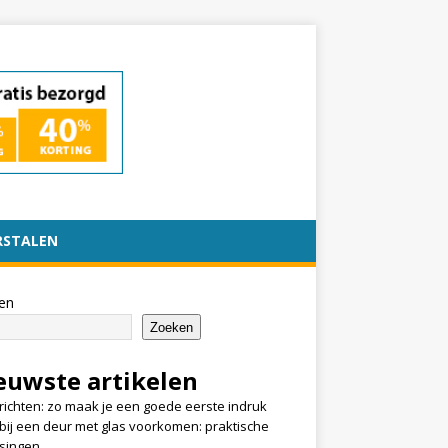
RSTALEN
en
Zoeken
euwste artikelen
nrichten: zo maak je een goede eerste indruk
k bij een deur met glas voorkomen: praktische
singen