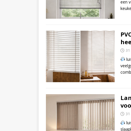
een v
keuke
PVC
hee
31
lui
veelg
combi
Lam
voo
31
lui
slaap