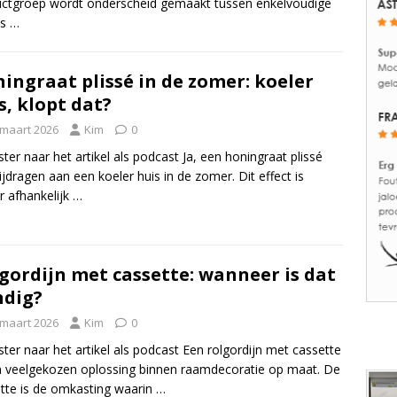
ctgroep wordt onderscheid gemaakt tussen enkelvoudige
és
…
ingraat plissé in de zomer: koeler
s, klopt dat?
 maart 2026
Kim
0
ster naar het artikel als podcast Ja, een honingraat plissé
ijdragen aan een koeler huis in de zomer. Dit effect is
r afhankelijk
…
gordijn met cassette: wanneer is dat
dig?
 maart 2026
Kim
0
ster naar het artikel als podcast Een rolgordijn met cassette
n veelgekozen oplossing binnen raamdecoratie op maat. De
tte is de omkasting waarin
…