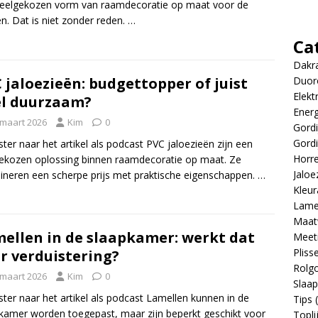
eelgekozen vorm van raamdecoratie op maat voor de
n. Dat is niet zonder reden.
…
Ca
Dakr
 jaloezieën: budgettopper of juist
Duor
Elekt
l duurzaam?
Energ
 maart 2026
Kim
0
Gordi
Gordi
ster naar het artikel als podcast PVC jaloezieën zijn een
Horr
ekozen oplossing binnen raamdecoratie op maat. Ze
Jaloe
neren een scherpe prijs met praktische eigenschappen.
…
Kleur
Lame
Maat
ellen in de slaapkamer: werkt dat
Meeti
Pliss
r verduistering?
Rolgo
 maart 2026
Kim
0
Slaa
ster naar het artikel als podcast Lamellen kunnen in de
Tips
(
kamer worden toegepast, maar zijn beperkt geschikt voor
Topli