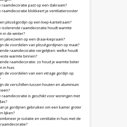
 raamdecoratie past op een dakraam?
 raamdecoratie blokkeert je ventilatierooster
en plisségordijn op een kiep-kantelraam?
 isolerende raamdecoratie houdt warmte
n in de winter?
n jaloezieën op een draai-kiepraam?
ijn de voordelen van plisségordijnen op maat?
rende raamdecoratie vergelijken: welke houdt
este warmte binnen?
rende raamdecoratie: zo houd je warmte beter
n in huis
ijn de voordelen van een vitrage gordijn op
?
ijn de verschillen tussen houten en aluminium
zieën?
 raamdecoratie is geschikt voor woningen met
glas?
an je gordijnen gebruiken om een kamer groter
en lijken?
ombineer je isolatie en ventilatie in huis met de
e raamdecoratie?