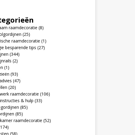
tegorieën
aam raamdecoratie
(8)
olgordijnen
(25)
rische raamdecoratie
(1)
ie besparende tips
(27)
jnen
(344)
jnrails
(2)
en
(1)
zieën
(93)
advies
(47)
llen
(20)
werk raamdecoratie
(106)
nstructies & hulp
(33)
egordijnen
(85)
rdijnen
(85)
pkamer raamdecoratie
(52)
174)
jsten
(58)