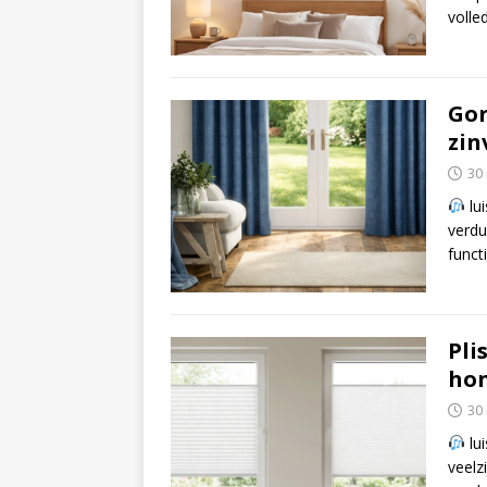
volle
Gor
zin
30
lui
verdu
funct
Pli
hon
30
lui
veelz