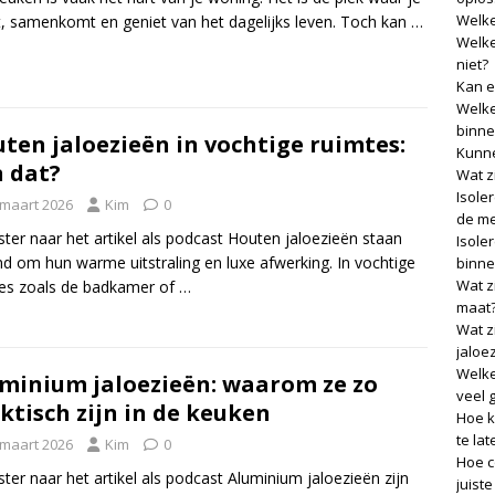
Welke
, samenkomt en geniet van het dagelijks leven. Toch kan
…
Welke
niet?
Kan e
Welke
binne
ten jaloezieën in vochtige ruimtes:
Kunne
 dat?
Wat z
Isole
 maart 2026
Kim
0
de me
ster naar het artikel als podcast Houten jaloezieën staan
Isole
d om hun warme uitstraling en luxe afwerking. In vochtige
binne
Wat z
es zoals de badkamer of
…
maat
Wat z
jaloe
Welke
minium jaloezieën: waarom ze zo
veel 
ktisch zijn in de keuken
Hoe k
te lat
 maart 2026
Kim
0
Hoe c
ster naar het artikel als podcast Aluminium jaloezieën zijn
juist