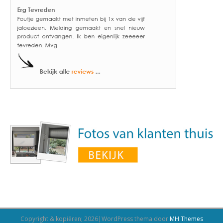
Copyright & kopiëren; 2026|WordPress thema door
MH Themes