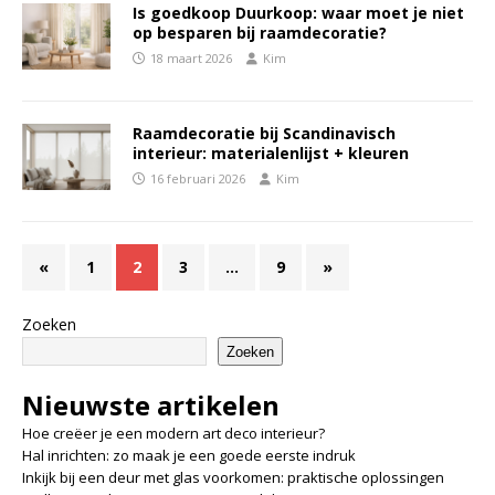
Is goedkoop Duurkoop: waar moet je niet
op besparen bij raamdecoratie?
18 maart 2026
Kim
Raamdecoratie bij Scandinavisch
interieur: materialenlijst + kleuren
16 februari 2026
Kim
«
1
2
3
…
9
»
Zoeken
Zoeken
Nieuwste artikelen
Hoe creëer je een modern art deco interieur?
Hal inrichten: zo maak je een goede eerste indruk
Inkijk bij een deur met glas voorkomen: praktische oplossingen