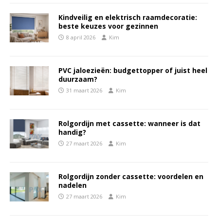
Kindveilig en elektrisch raamdecoratie:
beste keuzes voor gezinnen
8 april 2026
Kim
PVC jaloezieën: budgettopper of juist heel
duurzaam?
31 maart 2026
Kim
Rolgordijn met cassette: wanneer is dat
handig?
27 maart 2026
Kim
Rolgordijn zonder cassette: voordelen en
nadelen
27 maart 2026
Kim