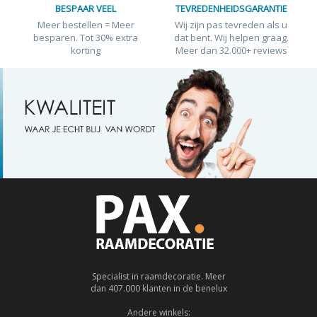
BESPAAR VEEL
TEVREDENHEIDSGARANTIE
Meer bestellen = Meer
Wij zijn pas tevreden als u
besparen. Tot 30% extra
dat bent. Wij helpen graag.
korting
Meer dan 32.000+ reviews
Specialist in raamdecoratie. Meer
dan 407.000 klanten in de benelux
Andere winkels: