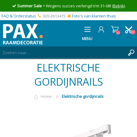
Summer Sale
= Wegens succes verlengd t/m 31-08!
(Bekijk)
FAQ & Orderstatus
020-2613415
Foto's van klanten thuis
(0)
(0)
MENU
ELEKTRISCHE
INLOGGEN
MIJN OFFERTE
GORDIJNRAILS
(0)
Home
Elektrische gordijnrails