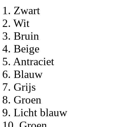
1. Zwart
2. Wit
3. Bruin
4. Beige
5. Antraciet
6. Blauw
7. Grijs
8. Groen
9. Licht blauw
10. Groen