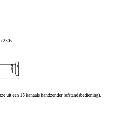
en 230v
uze uit een 15 kanaals handzender (afstandsbediening).